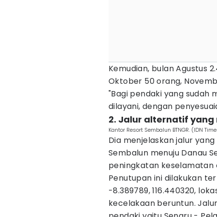
Kemudian, bulan Agustus 2
Oktober 50 orang, Novemb
"Bagi pendaki yang sudah me
dilayani, dengan penyesuaia
2. Jalur alternatif yan
Kantor Resort Sembalun BTNGR. (IDN Ti
Dia menjelaskan jalur yan
Sembalun menuju Danau Se
peningkatan keselamatan da
Penutupan ini dilakukan ter
-8.389789, 116.440320, loka
kecelakaan beruntun. Jalur
pendaki yaitu Senaru - Pe