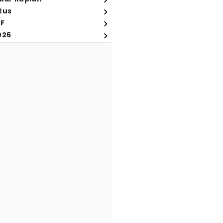
tus
FF
026