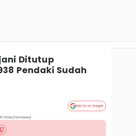
jani Ditutup
938 Pendaki Sudah
Add Us on Google
DN Times/Istimewa)