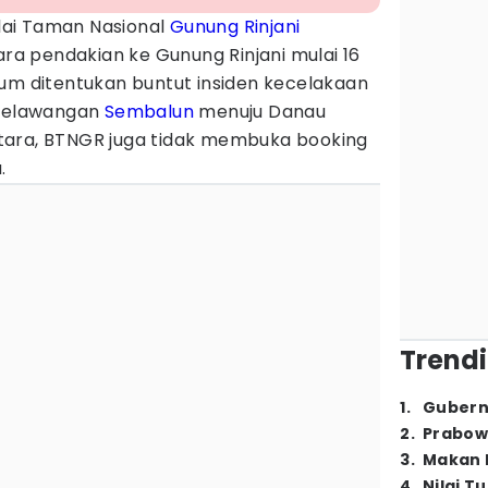
lai Taman Nasional
Gunung Rinjani
 pendakian ke Gunung Rinjani mulai 16
lum ditentukan buntut insiden kecelakaan
 Pelawangan
Sembalun
menuju Danau
tara, BTNGR juga tidak membuka booking
.
Trendi
1
.
Gubern
2
.
Prabow
3
.
Makan B
4
.
Nilai T