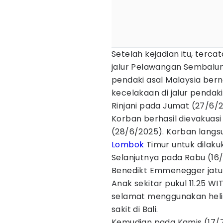
Setelah kejadian itu, terca
jalur Pelawangan Sembalu
pendaki asal Malaysia ber
kecelakaan di jalur penda
Rinjani pada Jumat (27/6/2
Korban berhasil dievakuas
(28/6/2025). Korban lang
Lombok
Timur untuk dilak
Selanjutnya pada Rabu (16
Benedikt Emmenegger jatuh
Anak sekitar pukul 11.25 W
selamat menggunakan helik
sakit di Bali.
Kemudian pada Kamis (17/