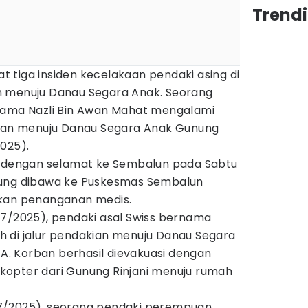
Trend
tat tiga insiden kecelakaan pendaki asing di
n menuju Danau Segara Anak. Seorang
nama Nazli Bin Awan Mahat mengalami
kian menuju Danau Segara Anak Gunung
025).
i dengan selamat ke Sembalun pada Sabtu
sung dibawa ke Puskesmas Sembalun
ukan penanganan medis.
/7/2025), pendaki asal Swiss bernama
 di jalur pendakian menuju Danau Segara
ITA. Korban berhasil dievakuasi dengan
opter dari Gunung Rinjani menuju rumah
7/2025), seorang pendaki perempuan