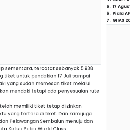
5
.
17 Agus
6
.
Piala A
7
.
GIIAS 2
p sementara, tercatat sebanyak 5.938
 tiket untuk pendakian 17 Juli sampai
ki yang sudah memesan tiket melalui
zinkan mendaki tetapi ada penyesuaian rute
elah memiliki tiket tetap diizinkan
u yang tertera di tiket. Dan kami juga
akian Pelawangan Sembalun menuju dan
ata Ketua Pokja World Class