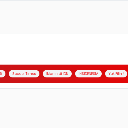
6
Soccer Times
Iklanin di IDN
INSIDENESIA
Yuk Pilih !