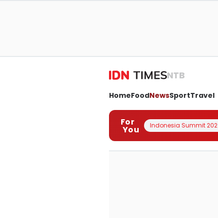
NTB
Home
Food
News
Sport
Travel
For
Indonesia Summit 202
You