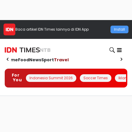
Baca artikel
IDN Times
lainnya di IDN App
Install
NTB
Home
Food
News
Sport
Travel
For
Indonesia Summit 2026
Soccer Times
Iklanin 
You