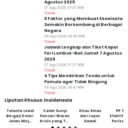
Agustus 2026
07 Agu 2026, 07:37 WIB
Travel
5 Faktor yang Membuat Ekowisata
Semakin Berkembang di Berbagai
Negara
06 Agu 2026, 09:36 WIB
Travel
Jadwal Lengkap dan Tiket Kapal
Feri Lombok-Bali Jumat 7 Agustus
2026
07 Agu 2026, 07:37 WIB
Travel
4 Tips Mendirikan Tenda untuk
Pemula agar Tidak Bingung
06 Agu 2026, 09:41 WIB
Travel
Liputan Khusus: Insidenesia
Talenta Lokal
Celah Sunyi
Kilau Emas
PP Tu
Bergaji Dolar:
Pencari Waras:
dari Layar
Efektifk
Jalan Ninja
Krisis yang Tak
Gawai
Perisai
Tanpa Jaring
Tampak
Anak di