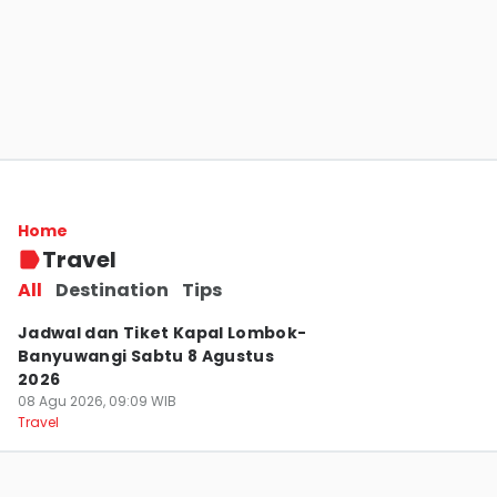
Jadwal dan Tiket Kapal DLN Oasis
Lombok-Surabaya Sabtu 8 Agustus 2026
Home
08 Agu 2026, 09:10 WIB
Travel
Travel
All
Destination
Tips
Jadwal dan Tiket Kapal Lombok-
Banyuwangi Sabtu 8 Agustus
2026
08 Agu 2026, 09:09 WIB
Travel