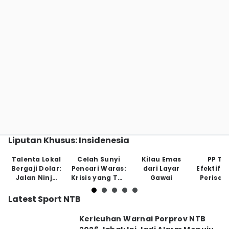
Liputan Khusus: Insidenesia
Talenta Lokal
Celah Sunyi
Kilau Emas
PP Tu
Bergaji Dolar:
Pencari Waras:
dari Layar
Efektifk
Jalan Ninja
Krisis yang Tak
Gawai
Perisai
Tanpa Jaring
Tampak
Anak di
Pengaman
May
Latest Sport NTB
Kericuhan Warnai Porprov NTB