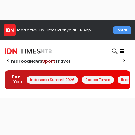
Baca artikel
IDN Times
lainnya di IDN App
Install
NTB
Home
Food
News
Sport
Travel
For
Indonesia Summit 2026
Soccer Times
Iklanin 
You