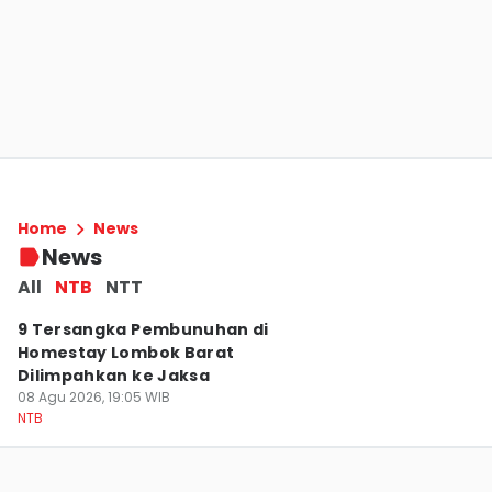
Embarkasi Lombok Raih Indeks Kepuasan
Layanan Haji Tertinggi Nasional
Home
News
08 Agu 2026, 20:56 WIB
News
NTB
All
NTB
NTT
9 Tersangka Pembunuhan di
Homestay Lombok Barat
Dilimpahkan ke Jaksa
08 Agu 2026, 19:05 WIB
NTB