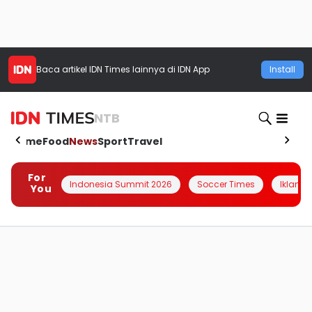
Baca artikel
IDN Times
lainnya di IDN App
Install
NTB
Home
Food
News
Sport
Travel
For
Indonesia Summit 2026
Soccer Times
Iklanin 
You