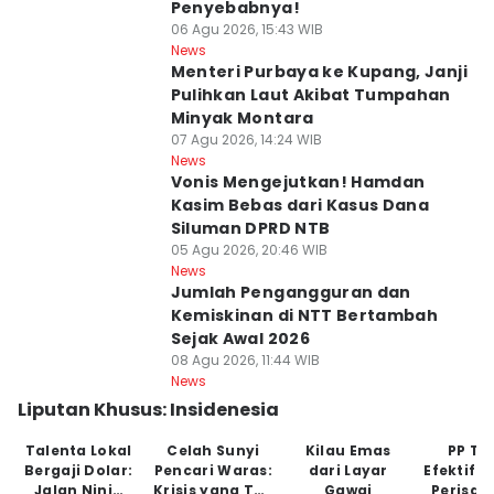
Penyebabnya!
06 Agu 2026, 15:43 WIB
News
Menteri Purbaya ke Kupang, Janji
Pulihkan Laut Akibat Tumpahan
Minyak Montara
07 Agu 2026, 14:24 WIB
News
Vonis Mengejutkan! Hamdan
Kasim Bebas dari Kasus Dana
Siluman DPRD NTB
05 Agu 2026, 20:46 WIB
News
Jumlah Pengangguran dan
Kemiskinan di NTT Bertambah
Sejak Awal 2026
08 Agu 2026, 11:44 WIB
News
Liputan Khusus: Insidenesia
Talenta Lokal
Celah Sunyi
Kilau Emas
PP Tu
Bergaji Dolar:
Pencari Waras:
dari Layar
Efektifk
Jalan Ninja
Krisis yang Tak
Gawai
Perisai