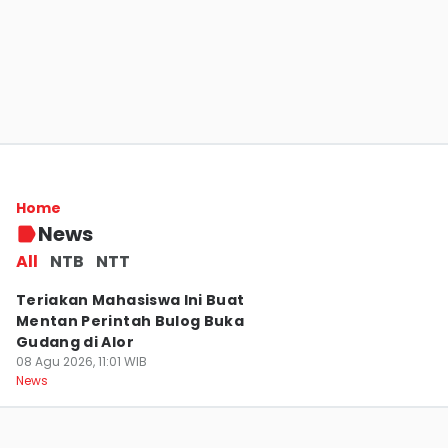
Jumlah Pengangguran dan Kemiskinan di
NTT Bertambah Sejak Awal 2026
Home
08 Agu 2026, 11:44 WIB
News
News
All
NTB
NTT
Teriakan Mahasiswa Ini Buat
Mentan Perintah Bulog Buka
Gudang di Alor
08 Agu 2026, 11:01 WIB
News