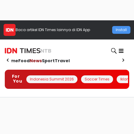
Baca artikel
IDN Times
lainnya di IDN App
Install
NTB
Home
Food
News
Sport
Travel
For
Indonesia Summit 2026
Soccer Times
Iklanin 
You