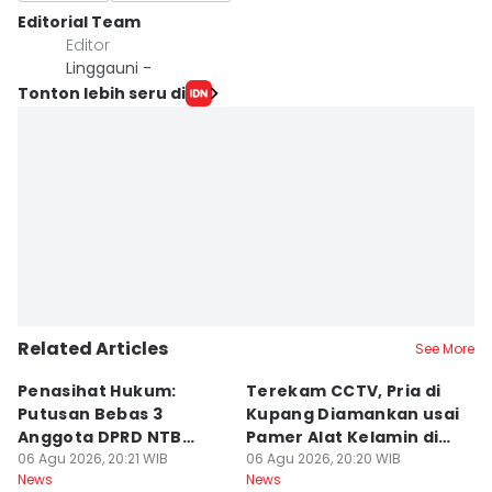
Editorial Team
Editor
Linggauni -
Tonton lebih seru di
Related Articles
See More
Penasihat Hukum:
Terekam CCTV, Pria di
K
Putusan Bebas 3
Kupang Diamankan usai
B
Anggota DPRD NTB
Pamer Alat Kelamin di
A
Bersifat Final
06 Agu 2026, 20:21 WIB
Kios
06 Agu 2026, 20:20 WIB
06
News
News
Ne