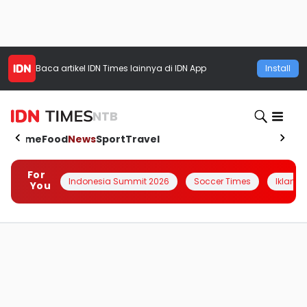
Baca artikel
IDN Times
lainnya di IDN App
Install
NTB
Home
Food
News
Sport
Travel
For
Indonesia Summit 2026
Soccer Times
Iklanin 
You