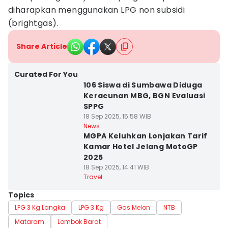
diharapkan menggunakan LPG non subsidi
(brightgas).
Share Article
Curated For You
106 Siswa di Sumbawa Diduga
Keracunan MBG, BGN Evaluasi
SPPG
18 Sep 2025, 15:58 WIB
News
MGPA Keluhkan Lonjakan Tarif
Kamar Hotel Jelang MotoGP
2025
18 Sep 2025, 14:41 WIB
Travel
Topics
LPG 3 Kg Langka
LPG 3 Kg
Gas Melon
NTB
Mataram
Lombok Barat