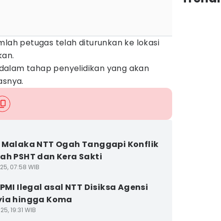
mlah petugas telah diturunkan ke lokasi
kan.
dalam tahap penyelidikan yang akan
asnya.
 Malaka NTT Ogah Tanggapi Konflik
ah PSHT dan Kera Sakti
25, 07:58 WIB
 PMI Ilegal asal NTT Disiksa Agensi
yia hingga Koma
5, 19:31 WIB