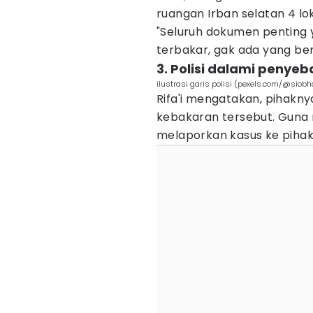
ruangan Irban selatan 4 loka
"Seluruh dokumen penting 
terbakar, gak ada yang ber
3. Polisi dalami penye
ilustrasi garis polisi (pexels.com/@sio
Rifa'i mengatakan, pihakn
kebakaran tersebut. Guna 
melaporkan kasus ke pihak 