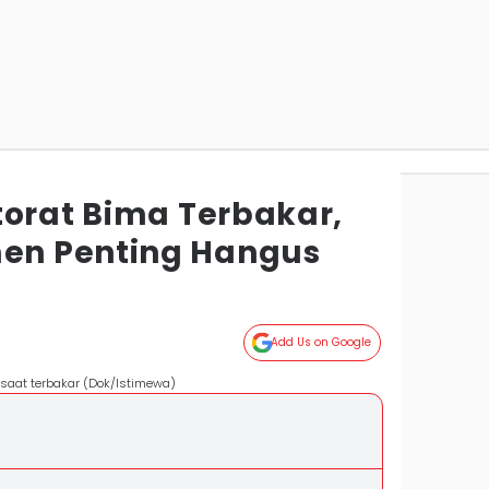
torat Bima Terbakar,
n Penting Hangus
Add Us on Google
 saat terbakar (Dok/Istimewa)