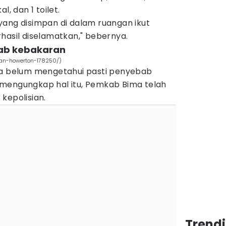
l, dan 1 toilet.
yang disimpan di dalam ruangan ikut
hasil diselamatkan," bebernya.
bab kebakaran
bhan-howerton-178250/)
ya belum mengetahui pasti penyebab
mengungkap hal itu, Pemkab Bima telah
kepolisian.
Trend