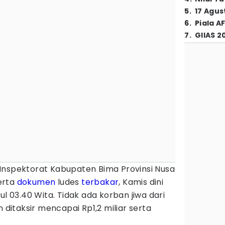
5
.
17 Agus
6
.
Piala A
7
.
GIIAS 2
Inspektorat Kabupaten Bima Provinsi Nusa
erta
dokumen
ludes
terbakar
, Kamis dini
ul 03.40 Wita. Tidak ada korban jiwa dari
n ditaksir mencapai Rp1,2 miliar serta