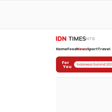
NTB
Home
Food
News
Sport
Travel
For
Indonesia Summit 202
You