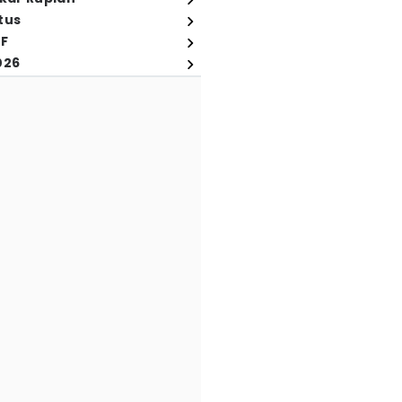
tus
FF
026