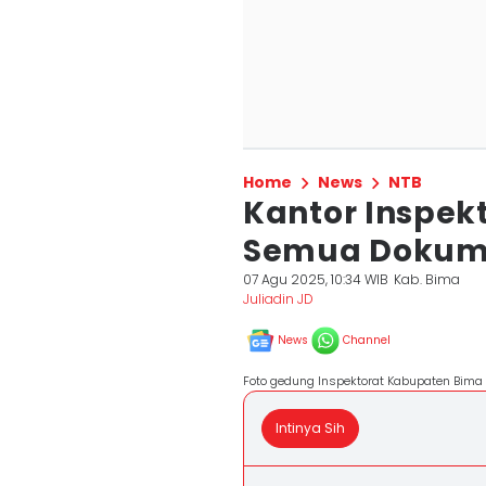
Home
News
NTB
Kantor Inspek
Semua Dokume
07 Agu 2025, 10:34 WIB
Kab. Bima
Juliadin JD
News
Channel
Foto gedung Inspektorat Kabupaten Bima
Intinya Sih