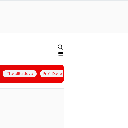
#LokalBerdaya
Profil Dokter
Quiz
Join Community