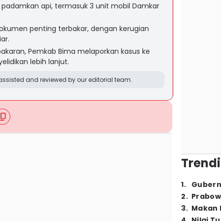
padamkan api, termasuk 3 unit mobil Damkar
kumen penting terbakar, dengan kerugian
ar.
ebakaran, Pemkab Bima melaporkan kasus ke
lidikan lebih lanjut.
ssisted and reviewed by our editorial team.
Trendi
1
.
Gubern
2
.
Prabow
3
.
Makan B
4
.
Nilai T