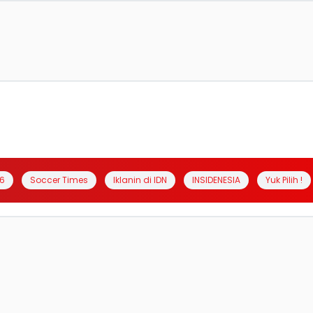
6
Soccer Times
Iklanin di IDN
INSIDENESIA
Yuk Pilih !