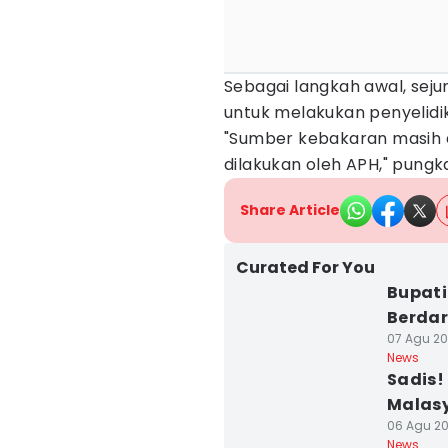
Sebagai langkah awal, seju
untuk melakukan penyelidi
"Sumber kebakaran masih 
dilakukan oleh APH," pungk
Share Article
Curated For You
Bupati
Berdar
07 Agu 20
News
Sadis!
Malas
06 Agu 202
News