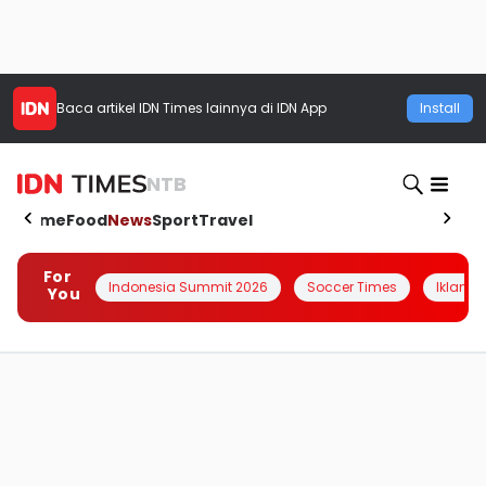
Baca artikel
IDN Times
lainnya di IDN App
Install
NTB
Home
Food
News
Sport
Travel
For
Indonesia Summit 2026
Soccer Times
Iklanin 
You