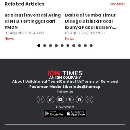
Related Articles
See More
Realisasi Investasi Asing
Balita di Sumba Timur
P
di NTB Tertinggal dari
Diduga Disiksa Pacar
B
PMDN
Ibunya Pakai Balsem
T
07 Agu 2026, 20:49 WIB
dan Cabai
07 Agu 2026, 18:57 WIB
Mi
07
News
News
Ne
About Us
Editorial Team
Contact Us
Terms of Services
Pedoman Media Siber
Index
Sitemap
Follow Us
Download