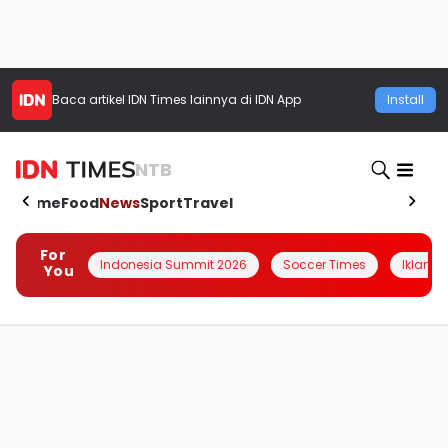
Baca artikel
IDN Times
lainnya di IDN App
Install
NTB
Home
Food
News
Sport
Travel
For
Indonesia Summit 2026
Soccer Times
Iklanin 
You