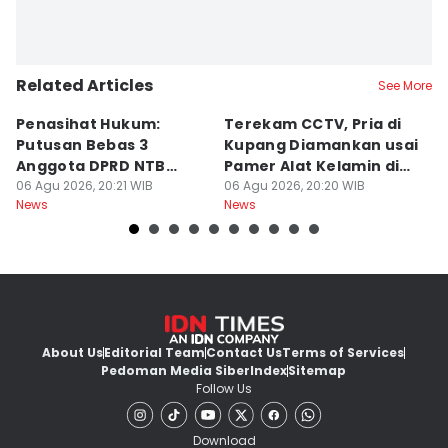
Related Articles
See More
Penasihat Hukum:
Terekam CCTV, Pria di
K
Putusan Bebas 3
Kupang Diamankan usai
B
Anggota DPRD NTB
Pamer Alat Kelamin di
A
Bersifat Final
06 Agu 2026, 20:21 WIB
Kios
06 Agu 2026, 20:20 WIB
06
News
News
Ne
About Us
Editorial Team
Contact Us
Terms of Services
Pedoman Media Siber
Index
Sitemap
Follow Us
Download