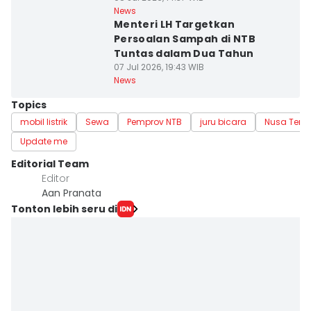
News
Menteri LH Targetkan
Persoalan Sampah di NTB
Tuntas dalam Dua Tahun
07 Jul 2026, 19:43 WIB
News
Topics
mobil listrik
Sewa
Pemprov NTB
juru bicara
Nusa Teng
Update me
Editorial Team
Editor
Aan Pranata
Tonton lebih seru di