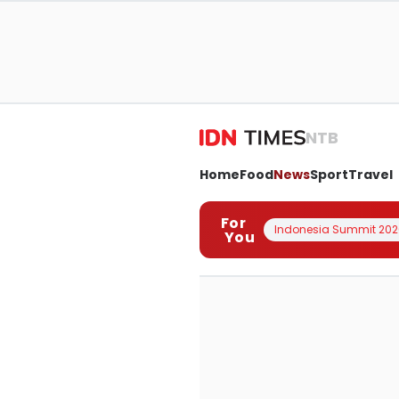
NTB
Home
Food
News
Sport
Travel
For
Indonesia Summit 202
You