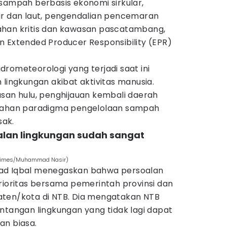
sampah berbasis ekonomi sirkular,
ir dan laut, pengendalian pencemaran
i lahan kritis dan kawasan pascatambang,
n Extended Producer Responsibility (EPR)
rometeorologi yang terjadi saat ini
 lingkungan akibat aktivitas manusia.
asan hulu, penghijauan kembali daerah
ubahan paradigma pengelolaan sampah
ak.
alan lingkungan sudah sangat
N Times/Muhammad Nasir)
ad Iqbal menegaskan bahwa persoalan
rioritas bersama pemerintah provinsi dan
aten/kota di NTB. Dia mengatakan NTB
ntangan lingkungan yang tidak lagi dapat
an biasa.