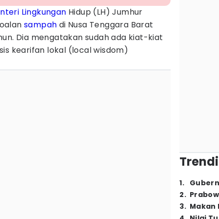
nteri
Lingkungan
Hidup (LH) Jumhur
soalan
sampah
di Nusa Tenggara Barat
hun. Dia mengatakan sudah ada kiat-kiat
is kearifan lokal (local wisdom)
Trendi
1
.
Gubern
2
.
Prabow
3
.
Makan B
4
.
Nilai T