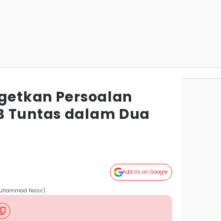
rgetkan Persoalan
B Tuntas dalam Dua
Add Us on Google
/Muhammad Nasir)