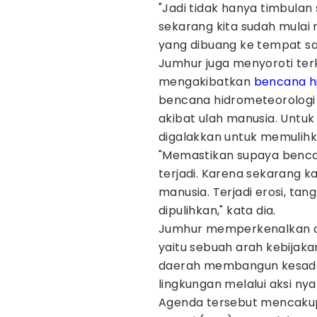
"Jadi tidak hanya timbula
sekarang kita sudah mulai 
yang dibuang ke tempat sa
Jumhur juga menyoroti ter
mengakibatkan
bencana
h
bencana hidrometeorologi 
akibat ulah manusia. Untuk
digalakkan untuk memulihk
"Memastikan supaya benca
terjadi. Karena sekarang 
manusia. Terjadi erosi, tan
dipulihkan," kata dia.
Jumhur memperkenalkan ag
yaitu sebuah arah kebija
daerah membangun kesadar
lingkungan melalui aksi nya
Agenda tersebut mencakup 