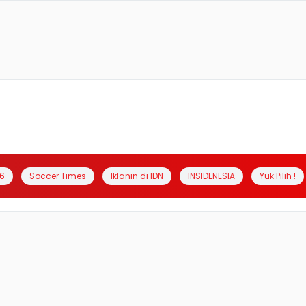
6
Soccer Times
Iklanin di IDN
INSIDENESIA
Yuk Pilih !