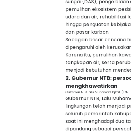
sungai (DAS), pengelolaan 
pemulihan ekosistem pesis
udara dan air, rehabilitas
hingga penguatan kebijaka
dan pasar karbon.
Sebagian besar bencana hid
dipengaruhi oleh kerusakan
Karena itu, pemulihan kaw
tangkapan air, serta per
menjadi kebutuhan mendes
2. Gubernur NTB: perso
mengkhawatirkan
Gubernur NTB Lalu Muhamad Iqbal. (ID
Gubernur NTB, Lalu Muham
lingkungan telah menjadi p
seluruh pemerintah kabup
saat ini menghadapi dua ta
dipandang sebagai persoal