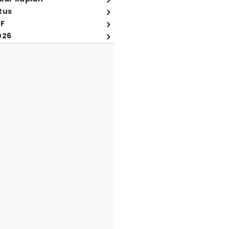
tus
FF
026