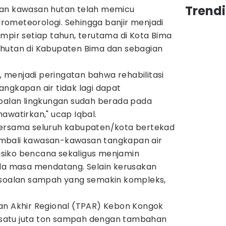
Trend
kan kawasan hutan telah memicu
ometeorologi. Sehingga banjir menjadi
mpir setiap tahun, terutama di Kota Bima
hutan di Kabupaten Bima dan sebagian
l, menjadi peringatan bahwa rehabilitasi
ngkapan air tidak lagi dapat
soalan lingkungan sudah berada pada
awatirkan," ucap Iqbal.
bersama seluruh kabupaten/kota bertekad
mbali kawasan-kawasan tangkapan air
siko bencana sekaligus menjamin
ada masa mendatang. Selain kerusakan
rsoalan sampah yang semakin kompleks,
.
an Akhir Regional (TPAR) Kebon Kongok
satu juta ton sampah dengan tambahan