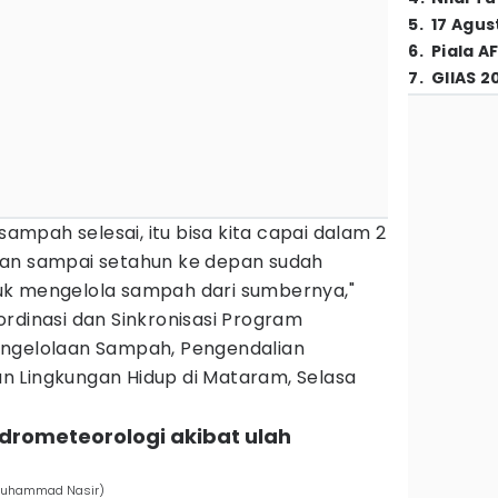
5
.
17 Agus
6
.
Piala A
7
.
GIIAS 2
 sampah selesai, itu bisa kita capai dalam 2
lan sampai setahun ke depan sudah
uk mengelola sampah dari sumbernya,"
rdinasi dan Sinkronisasi Program
engelolaan Sampah, Pengendalian
 Lingkungan Hidup di Mataram, Selasa
idrometeorologi akibat ulah
/Muhammad Nasir)