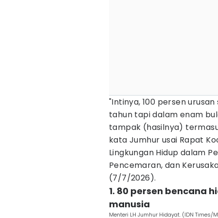
"Intinya, 100 persen urusan
tahun tapi dalam enam bu
tampak (hasilnya) termas
kata Jumhur usai Rapat Koo
Lingkungan Hidup dalam P
Pencemaran, dan Kerusakan
(7/7/2026).
1. 80 persen bencana h
manusia
Menteri LH Jumhur Hidayat. (IDN Times