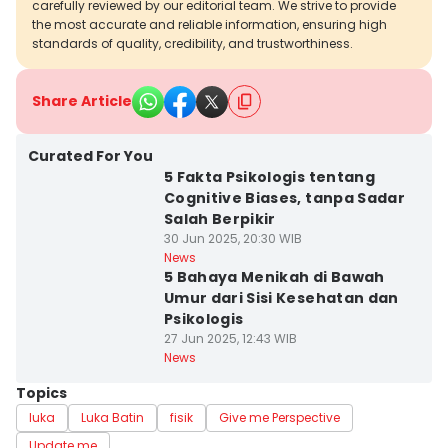
carefully reviewed by our editorial team. We strive to provide
the most accurate and reliable information, ensuring high
standards of quality, credibility, and trustworthiness.
Share Article
Curated For You
5 Fakta Psikologis tentang
Cognitive Biases, tanpa Sadar
Salah Berpikir
30 Jun 2025, 20:30 WIB
News
5 Bahaya Menikah di Bawah
Umur dari Sisi Kesehatan dan
Psikologis
27 Jun 2025, 12:43 WIB
News
Topics
luka
Luka Batin
fisik
Give me Perspective
Update me