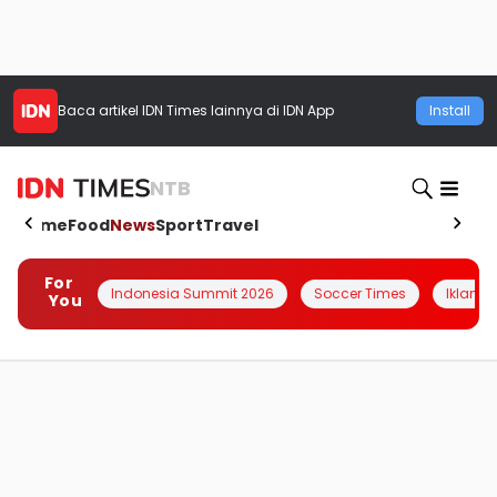
Baca artikel
IDN Times
lainnya di IDN App
Install
NTB
Home
Food
News
Sport
Travel
For
Indonesia Summit 2026
Soccer Times
Iklanin 
You