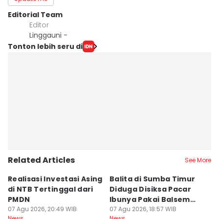
Editorial Team
Editor
Linggauni -
Tonton lebih seru di
Related Articles
See More
Realisasi Investasi Asing
Balita di Sumba Timur
P
di NTB Tertinggal dari
Diduga Disiksa Pacar
B
PMDN
Ibunya Pakai Balsem
T
07 Agu 2026, 20:49 WIB
dan Cabai
07 Agu 2026, 18:57 WIB
Mi
07
News
News
Ne