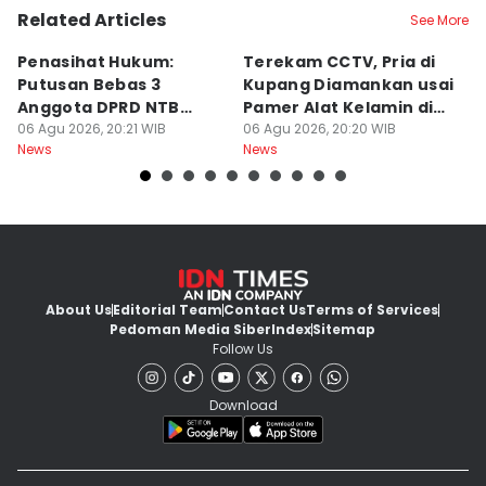
Related Articles
See More
Penasihat Hukum:
Terekam CCTV, Pria di
K
Putusan Bebas 3
Kupang Diamankan usai
B
Anggota DPRD NTB
Pamer Alat Kelamin di
A
Bersifat Final
06 Agu 2026, 20:21 WIB
Kios
06 Agu 2026, 20:20 WIB
06
News
News
Ne
About Us
Editorial Team
Contact Us
Terms of Services
Pedoman Media Siber
Index
Sitemap
Follow Us
Download