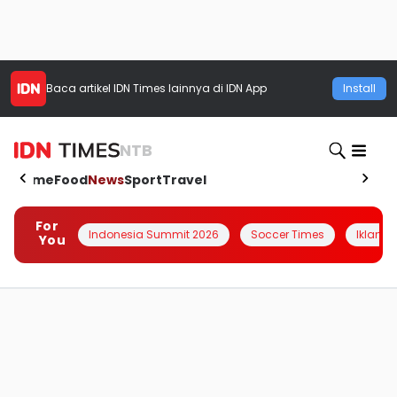
Baca artikel
IDN Times
lainnya di IDN App
Install
NTB
Home
Food
News
Sport
Travel
For
Indonesia Summit 2026
Soccer Times
Iklanin 
You