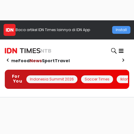
Baca artikel
IDN Times
lainnya di IDN App
Install
NTB
Home
Food
News
Sport
Travel
For
Indonesia Summit 2026
Soccer Times
Iklanin 
You