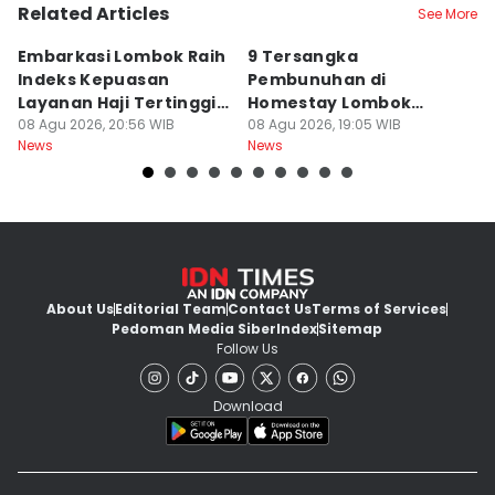
Related Articles
See More
Embarkasi Lombok Raih
9 Tersangka
J
Indeks Kepuasan
Pembunuhan di
d
Layanan Haji Tertinggi
Homestay Lombok
B
Nasional
08 Agu 2026, 20:56 WIB
Barat Dilimpahkan ke
08 Agu 2026, 19:05 WIB
2
08
News
News
Ne
Jaksa
About Us
Editorial Team
Contact Us
Terms of Services
Pedoman Media Siber
Index
Sitemap
Follow Us
Download