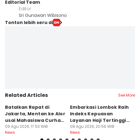
Editorial Team
Editor
Sri Gunawan Wibisono
Tonton lebih seru di
Related Articles
See More
Batalkan Rapat di
Embarkasi Lombok Raih
9
Jakarta, Mentan ke Alor
Indeks Kepuasan
P
usai Mahasiswa Curhat
Layanan Haji Tertinggi
H
Beras Mahal
09 Agu 2026, 17:53 WIB
Nasional
08 Agu 2026, 20:56 WIB
B
08
News
News
Ne
J