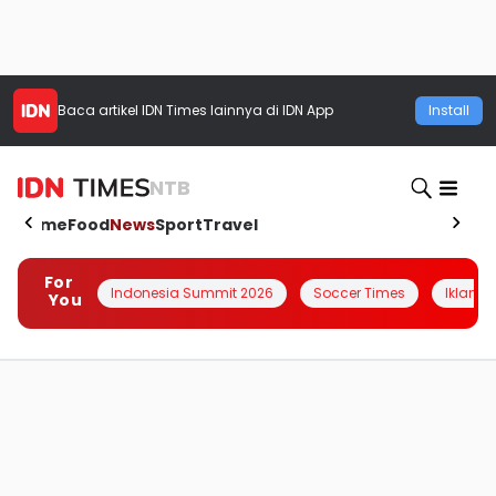
Baca artikel
IDN Times
lainnya di IDN App
Install
NTB
Home
Food
News
Sport
Travel
For
Indonesia Summit 2026
Soccer Times
Iklanin 
You