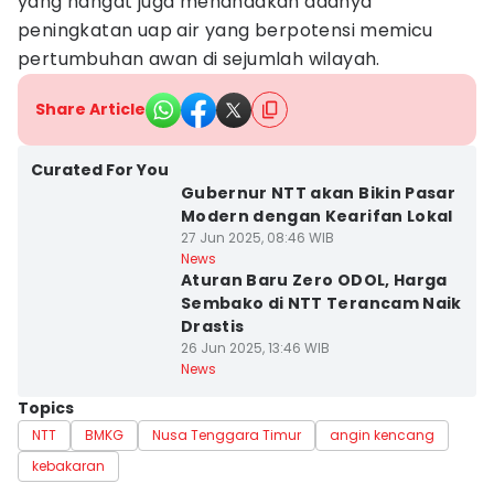
yang hangat juga menandakan adanya
peningkatan uap air yang berpotensi memicu
pertumbuhan awan di sejumlah wilayah.
Share Article
Curated For You
Gubernur NTT akan Bikin Pasar
Modern dengan Kearifan Lokal
27 Jun 2025, 08:46 WIB
News
Aturan Baru Zero ODOL, Harga
Sembako di NTT Terancam Naik
Drastis
26 Jun 2025, 13:46 WIB
News
Topics
NTT
BMKG
Nusa Tenggara Timur
angin kencang
kebakaran