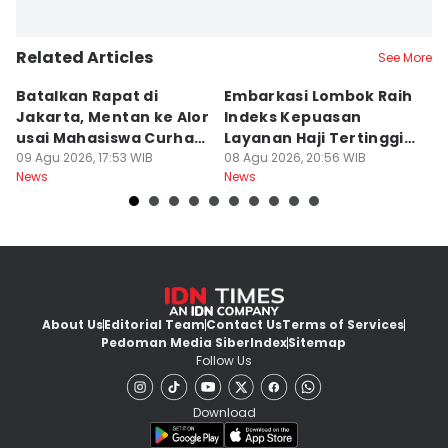
Related Articles
See More
Batalkan Rapat di
Embarkasi Lombok Raih
9
Jakarta, Mentan ke Alor
Indeks Kepuasan
P
usai Mahasiswa Curhat
Layanan Haji Tertinggi
H
Beras Mahal
09 Agu 2026, 17:53 WIB
Nasional
08 Agu 2026, 20:56 WIB
B
08
News
News
Ne
J
About Us
Editorial Team
Contact Us
Terms of Services
Pedoman Media Siber
Index
Sitemap
Follow Us
Download