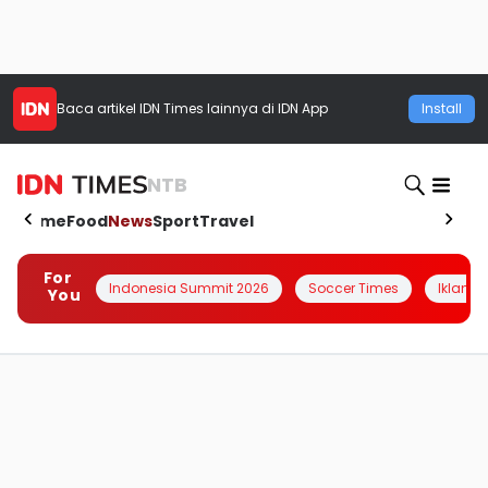
Baca artikel
IDN Times
lainnya di IDN App
Install
NTB
Home
Food
News
Sport
Travel
For
Indonesia Summit 2026
Soccer Times
Iklanin 
You