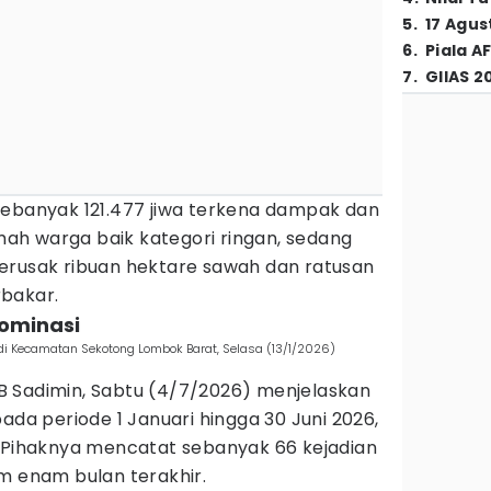
5
.
17 Agus
6
.
Piala A
7
.
GIIAS 2
sebanyak 121.477 jiwa terkena dampak dan
h warga baik kategori ringan, sedang
erusak ribuan hektare sawah dan ratusan
bakar.
dominasi
di Kecamatan Sekotong Lombok Barat, Selasa (13/1/2026)
 Sadimin, Sabtu (4/7/2026) menjelaskan
ada periode 1 Januari hingga 30 Juni 2026,
. Pihaknya mencatat sebanyak 66 kejadian
m enam bulan terakhir.