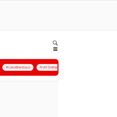
#LokalBerdaya
Profil Dokter
Quiz
Join Community