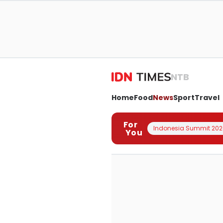
NTB
Home
Food
News
Sport
Travel
For
Indonesia Summit 202
You