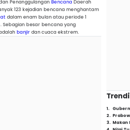
dan Penanggulangan
Bencana
Daerah
nyak 123 kejadian bencana menghantam
rat
dalam enam bulan atau periode 1
26. Sebagian besar bencana yang
adalah
banjir
dan cuaca ekstrem.
Trendi
1
.
Gubern
2
.
Prabow
3
.
Makan B
4
.
Nilai T