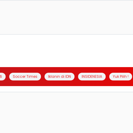
6
Soccer Times
Iklanin di IDN
INSIDENESIA
Yuk Pilih !