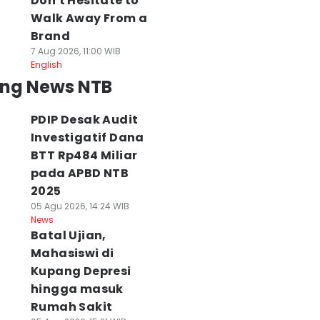
Don't Hesitate to
Walk Away From a
Brand
7 Aug 2026, 11:00 WIB
English
ing News NTB
PDIP Desak Audit
Investigatif Dana
BTT Rp484 Miliar
pada APBD NTB
2025
05 Agu 2026, 14:24 WIB
News
Batal Ujian,
Mahasiswi di
Kupang Depresi
hingga masuk
Rumah Sakit