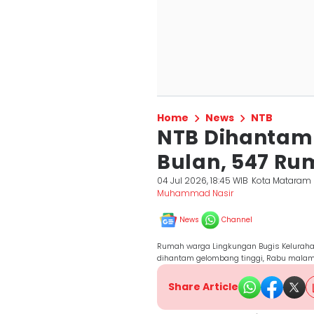
Home
News
NTB
NTB Dihantam
Bulan, 547 R
04 Jul 2026, 18:45 WIB
Kota Mataram
Muhammad Nasir
News
Channel
Rumah warga Lingkungan Bugis Keluraha
dihantam gelombang tinggi, Rabu malam
Share Article