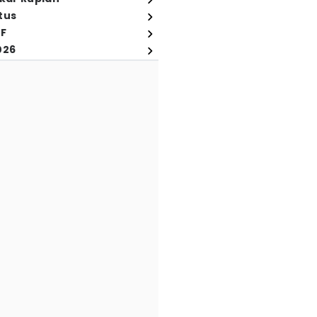
tus
FF
026