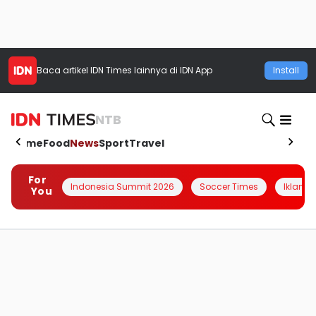
Baca artikel
IDN Times
lainnya di IDN App
Install
NTB
Home
Food
News
Sport
Travel
For
Indonesia Summit 2026
Soccer Times
Iklanin 
You