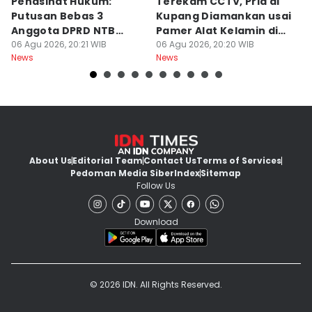
Penasihat Hukum:
Terekam CCTV, Pria di
K
Putusan Bebas 3
Kupang Diamankan usai
B
Anggota DPRD NTB
Pamer Alat Kelamin di
A
Bersifat Final
06 Agu 2026, 20:21 WIB
Kios
06 Agu 2026, 20:20 WIB
06
News
News
Ne
About Us
Editorial Team
Contact Us
Terms of Services
Pedoman Media Siber
Index
Sitemap
Follow Us
Download
© 2026 IDN. All Rights Reserved.