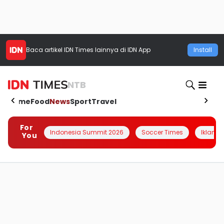
Baca artikel
IDN Times
lainnya di IDN App
Install
NTB
Home
Food
News
Sport
Travel
For
Indonesia Summit 2026
Soccer Times
Iklanin 
You