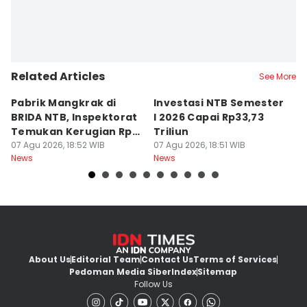
Related Articles
See More
Pabrik Mangkrak di
Investasi NTB Semester
M
BRIDA NTB, Inspektorat
I 2026 Capai Rp33,73
D
Temukan Kerugian Rp3
Triliun
J
Miliar
07 Agu 2026, 18:52 WIB
07 Agu 2026, 18:51 WIB
07
News
News
Ne
About Us
Editorial Team
Contact Us
Terms of Services
Pedoman Media Siber
Index
Sitemap
Follow Us