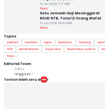
13 Jun 2026, 11:17 WIB
News
Satu Jemaah Haji Meninggal di
RSUD NTB, Total 12 Orang Wafat
12 Jun 2026, 16:42 WIB
News
Topics
perkara
hentikan
kejari
Mataram
Gedung
dprd
NTB
pembakaran
unjuk rasa
Restorative Justice
kead
Kerja
Editorial Team
Editor
Linggauni -
Tonton lebih seru di