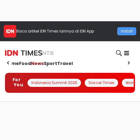
Baca artikel
IDN Times
lainnya di IDN App
Install
NTB
Home
Food
News
Sport
Travel
For
Indonesia Summit 2026
Soccer Times
Iklanin 
You