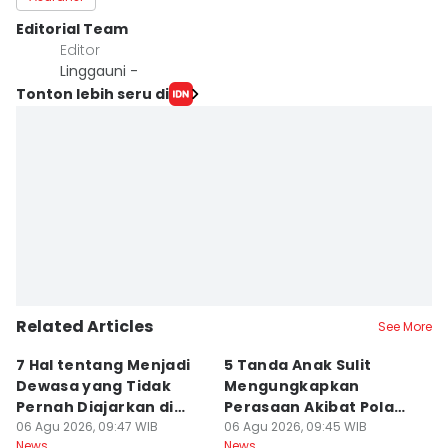
Editorial Team
Editor
Linggauni -
Tonton lebih seru di
Related Articles
See More
7 Hal tentang Menjadi
5 Tanda Anak Sulit
3
Dewasa yang Tidak
Mengungkapkan
D
Pernah Diajarkan di
Perasaan Akibat Pola
K
Sekolah
06 Agu 2026, 09:47 WIB
Asuh Orangtua
06 Agu 2026, 09:45 WIB
R
05
News
News
Ne