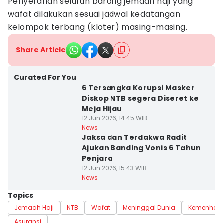
Penyerahan seluruh barang jemaah haji yang
wafat dilakukan sesuai jadwal kedatangan
kelompok terbang (kloter) masing-masing.
Share Article
Curated For You
6 Tersangka Korupsi Masker
Diskop NTB segera Diseret ke
Meja Hijau
12 Jun 2026, 14:45 WIB
News
Jaksa dan Terdakwa Radit
Ajukan Banding Vonis 6 Tahun
Penjara
12 Jun 2026, 15:43 WIB
News
Topics
Jemaah Haji
NTB
Wafat
Meninggal Dunia
Kemenhaj
Asuransi