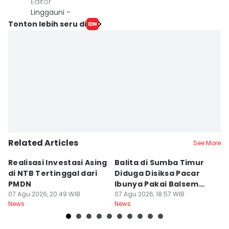
Editor
Linggauni -
Tonton lebih seru di
Related Articles
See More
Realisasi Investasi Asing
Balita di Sumba Timur
P
di NTB Tertinggal dari
Diduga Disiksa Pacar
B
PMDN
Ibunya Pakai Balsem
T
07 Agu 2026, 20:49 WIB
dan Cabai
07 Agu 2026, 18:57 WIB
Mi
07
News
News
Ne