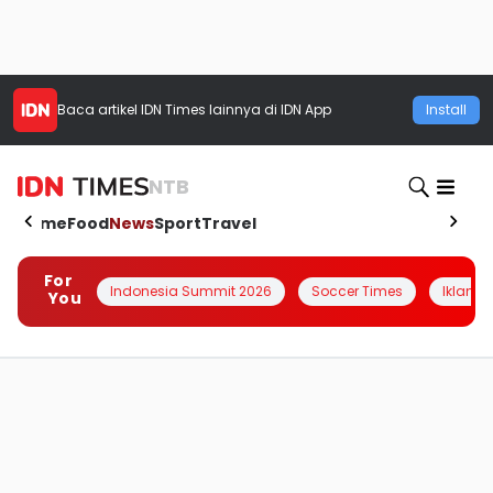
Baca artikel
IDN Times
lainnya di IDN App
Install
NTB
Home
Food
News
Sport
Travel
For
Indonesia Summit 2026
Soccer Times
Iklanin 
You