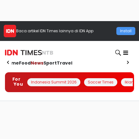
Baca artikel
IDN Times
lainnya di IDN App
Install
NTB
Home
Food
News
Sport
Travel
For
Indonesia Summit 2026
Soccer Times
Iklanin 
You