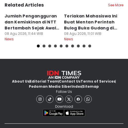
Related Articles
See More
Jumlah Pengangguran
Teriakan Mahasiswa Ini
K
dan Kemiskinan di NTT
Buat Mentan Perintah
R
Bertambah Sejak Awal
Bulog Buka Gudang di
H
2026
08 Agu 2026, 11:44 WIB
Alor
08 Agu 2026, 11:01 WIB
T
08
News
News
Ne
About Us
Editorial Team
Contact Us
Terms of Services
Pedoman Media Siber
Index
Sitemap
Follow Us
Download