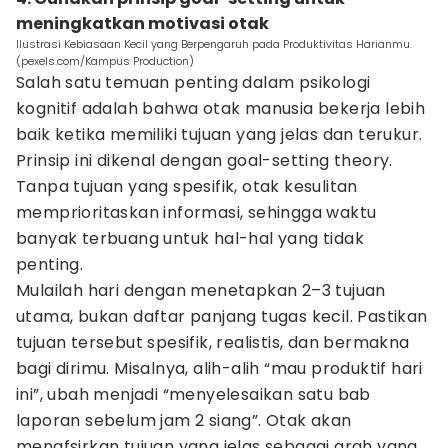
meningkatkan motivasi otak
Ilustrasi Kebiasaan Kecil yang Berpengaruh pada Produktivitas Harianmu.
(pexels.com/Kampus Production)
Salah satu temuan penting dalam psikologi
kognitif adalah bahwa otak manusia bekerja lebih
baik ketika memiliki tujuan yang jelas dan terukur.
Prinsip ini dikenal dengan goal-setting theory.
Tanpa tujuan yang spesifik, otak kesulitan
memprioritaskan informasi, sehingga waktu
banyak terbuang untuk hal-hal yang tidak
penting.
Mulailah hari dengan menetapkan 2–3 tujuan
utama, bukan daftar panjang tugas kecil. Pastikan
tujuan tersebut spesifik, realistis, dan bermakna
bagi dirimu. Misalnya, alih-alih “mau produktif hari
ini”, ubah menjadi “menyelesaikan satu bab
laporan sebelum jam 2 siang”. Otak akan
menafsirkan tujuan yang jelas sebagai arah yang