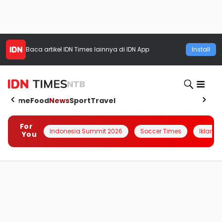
Baca artikel
IDN Times
lainnya di IDN App
Install
NTB
Home
Food
News
Sport
Travel
For
Indonesia Summit 2026
Soccer Times
Iklanin 
You