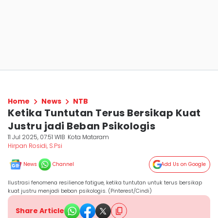
Home
News
NTB
Ketika Tuntutan Terus Bersikap Kuat
Justru jadi Beban Psikologis
11 Jul 2025, 07:51 WIB
Kota Mataram
Hirpan Rosidi, S.Psi
News
Channel
Add Us on Google
Ilustrasi fenomena resilience fatigue, ketika tuntutan untuk terus bersikap
kuat justru menjadi beban psikologis. (Pinterest/Cindi)
Share Article