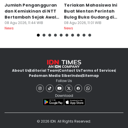
Jumlah Pengangguran
Teriakan Mahasiswa Ini
K
dan Kemiskinan di NTT
Buat Mentan Perintah
R
Bertambah Sejak Awal
Bulog Buka Gudang di
H
2026
08 Agu 2026, 11:44 WIB
Alor
08 Agu 2026, 11:01 WIB
T
08
News
News
Ne
About Us
Editorial Team
Contact Us
Terms of Services
Pedoman Media Siber
Index
Sitemap
Follow Us
Download
© 2026 IDN. All Rights Reserved.