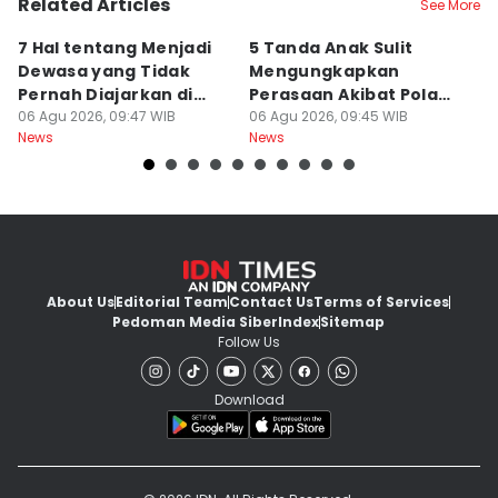
Related Articles
See More
7 Hal tentang Menjadi
5 Tanda Anak Sulit
3
Dewasa yang Tidak
Mengungkapkan
D
Pernah Diajarkan di
Perasaan Akibat Pola
K
Sekolah
06 Agu 2026, 09:47 WIB
Asuh Orangtua
06 Agu 2026, 09:45 WIB
R
05
News
News
Ne
About Us
Editorial Team
Contact Us
Terms of Services
Pedoman Media Siber
Index
Sitemap
Follow Us
Download