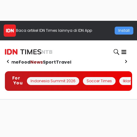
Baca artikel
IDN Times
lainnya di IDN App
Install
NTB
Home
Food
News
Sport
Travel
For
Indonesia Summit 2026
Soccer Times
Iklanin 
You