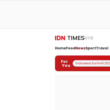
NTB
Home
Food
News
Sport
Travel
For
Indonesia Summit 202
You