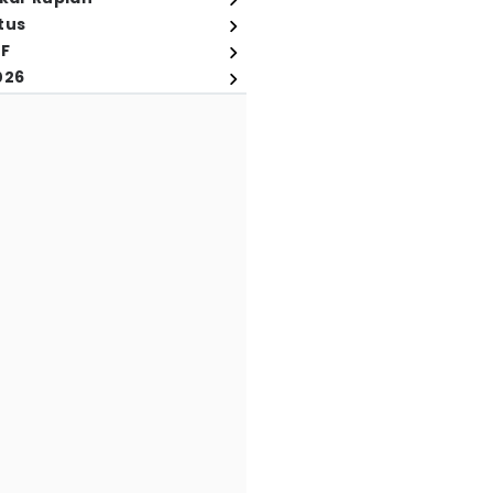
tus
FF
026