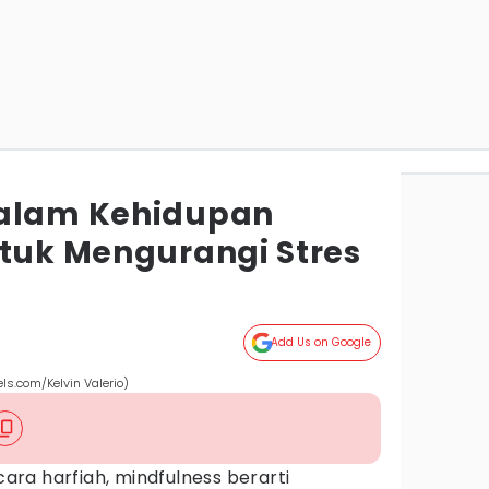
dalam Kehidupan
ntuk Mengurangi Stres
Add Us on Google
els.com/Kelvin Valerio)
cara harfiah, mindfulness berarti