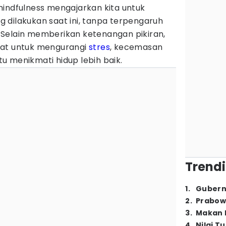
mindfulness mengajarkan kita untuk
 dilakukan saat ini, tanpa terpengaruh
i. Selain memberikan ketenangan pikiran,
aat untuk mengurangi
stres
, kecemasan
u menikmati hidup lebih baik.
Trendi
1
.
Gubern
2
.
Prabow
3
.
Makan B
4
.
Nilai T