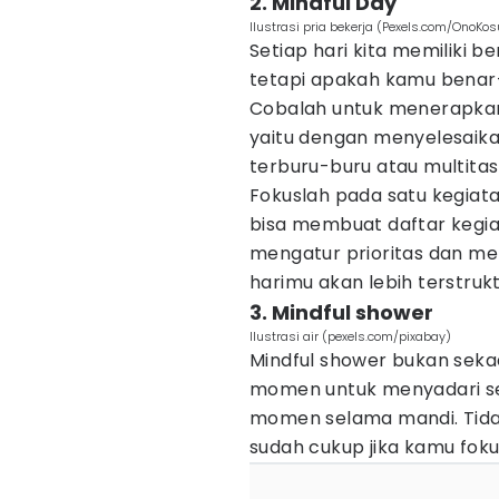
2. Mindful Day
Ilustrasi pria bekerja (Pexels.com/OnoKos
Setiap hari kita memiliki be
tetapi apakah kamu benar
Cobalah untuk menerapkan 
yaitu dengan menyelesaika
terburu-buru atau multitas
Fokuslah pada satu kegiat
bisa membuat daftar kegia
mengatur prioritas dan men
harimu akan lebih terstrukt
3. Mindful shower
Ilustrasi air (pexels.com/pixabay)
Mindful shower bukan seka
momen untuk menyadari se
momen selama mandi. Tidak
sudah cukup jika kamu fokus