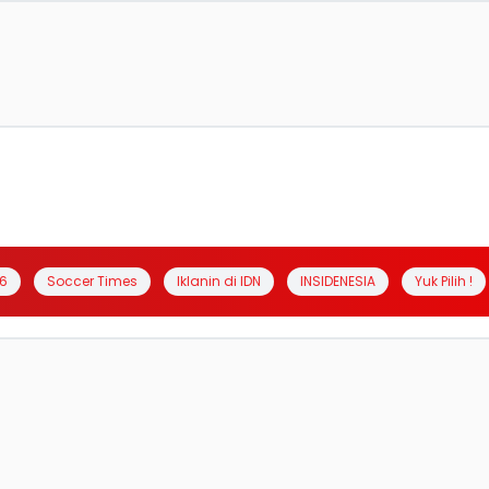
6
Soccer Times
Iklanin di IDN
INSIDENESIA
Yuk Pilih !