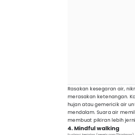
Rasakan kesegaran air, nik
merasakan ketenangan. Ka
hujan atau gemericik air u
mendalam. Suara air memil
membuat pikiran lebih jerni
4. Mindful walking
Ilustrasi berjalan (pexels.com/Thirdman)