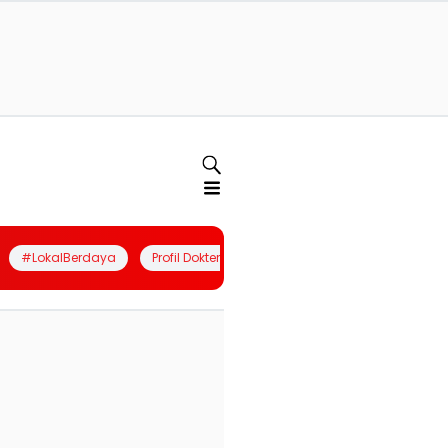
#LokalBerdaya
Profil Dokter
Quiz
Join Community