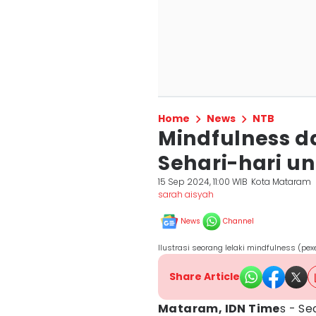
Home
News
NTB
Mindfulness 
Sehari-hari u
15 Sep 2024, 11:00 WIB
Kota Mataram
sarah aisyah
News
Channel
Ilustrasi seorang lelaki mindfulness (pex
Share Article
Mataram, IDN Time
s - Se