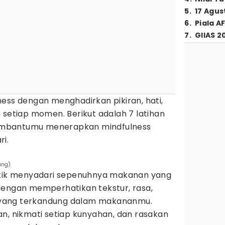
5
.
17 Agus
6
.
Piala A
7
.
GIIAS 2
ess dengan menghadirkan pikiran, hati,
 setiap momen. Berikut adalah 7 latihan
mbantumu menerapkan mindfulness
ri.
ung)
aktik menyadari sepenuhnya makanan yang
dengan memperhatikan tekstur, rasa,
yang terkandung dalam makananmu.
n, nikmati setiap kunyahan, dan rasakan