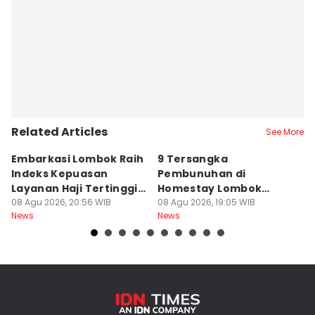
Related Articles
See More
Embarkasi Lombok Raih
9 Tersangka
J
Indeks Kepuasan
Pembunuhan di
d
Layanan Haji Tertinggi
Homestay Lombok
B
Nasional
08 Agu 2026, 20:56 WIB
Barat Dilimpahkan ke
08 Agu 2026, 19:05 WIB
2
08
News
News
Ne
Jaksa