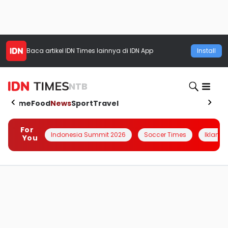
Baca artikel
IDN Times
lainnya di IDN App
Install
NTB
Home
Food
News
Sport
Travel
For
Indonesia Summit 2026
Soccer Times
Iklanin 
You