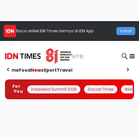
Baca artikel
IDN Times
lainnya di IDN App
Install
NTB
Home
Food
News
Sport
Travel
For
Indonesia Summit 2026
Soccer Times
Iklanin 
You