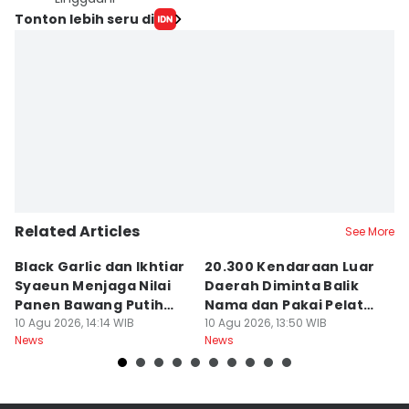
Tonton lebih seru di
Related Articles
See More
Black Garlic dan Ikhtiar
20.300 Kendaraan Luar
B
Syaeun Menjaga Nilai
Daerah Diminta Balik
J
Panen Bawang Putih
Nama dan Pakai Pelat
u
Sembalun
10 Agu 2026, 14:14 WIB
NTB
10 Agu 2026, 13:50 WIB
B
09
News
News
Ne