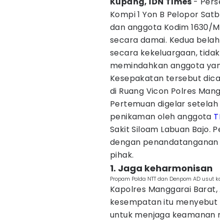
Kupang, IDN Times
- Pers
Kompi 1 Yon B Pelopor Sat
dan anggota Kodim 1630/Ma
secara damai. Kedua belah
secara kekeluargaan, tida
memindahkan anggota yang 
Kesepakatan tersebut dic
di Ruang Vicon Polres Mang
Pertemuan digelar setelah
penikaman oleh anggota
T
Sakit Siloam Labuan Bajo. P
dengan penandatanganan 
pihak.
1. Jaga keharmonisan
Propam Polda NTT dan Denpom AD usut kas
Kapolres Manggarai Barat,
kesempatan itu menyebut p
untuk menjaga keamanan 