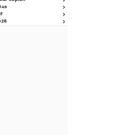
tus
FF
026