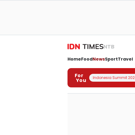
NTB
Home
Food
News
Sport
Travel
For
Indonesia Summit 202
You