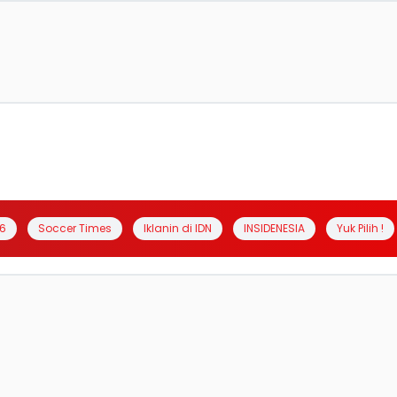
6
Soccer Times
Iklanin di IDN
INSIDENESIA
Yuk Pilih !