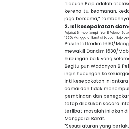
“Labuan Bajo adalah etalas
kerena itu, keamanan, ked
jaga bersama,” tambahnya
2. Isi kesepakatan dam
Pejabat Brimob Kompi 1 Yon B Pelopor Sa
1630/Manggarai Barat di Labuan Bajo ber
Pasi Intel Kodim 1630/Mang
mewakili Dandim 1630/Ma
hubungan baik yang selama i
Begitu pun Wadanyon B Pel
ingin hubungan kekeluarga
Inti kesepakatan ini antar
damai dan tidak menempuh j
pembinaan dan penegakan d
tetap dilakukan secara in
terlibat masalah ini akan 
Manggarai Barat.
"Sesuai aturan yang berlaku