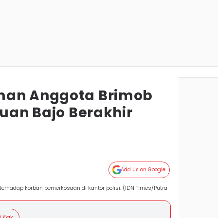
man Anggota Brimob
buan Bajo Berakhir
Add Us on Google
 terhadap korban pemerkosaan di kantor polisi. (IDN Times/Putra
i Kak