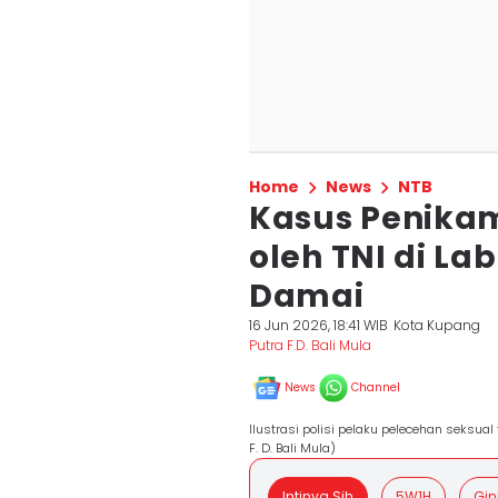
Home
News
NTB
Kasus Penika
oleh TNI di La
Damai
16 Jun 2026, 18:41 WIB
Kota Kupang
Putra F.D. Bali Mula
News
Channel
Ilustrasi polisi pelaku pelecehan seksual
F. D. Bali Mula)
Intinya Sih
5W1H
Gin