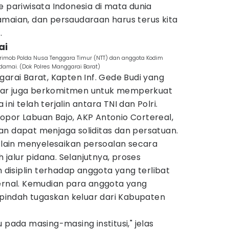
e pariwisata Indonesia di mata dunia
amaian, dan persaudaraan harus terus kita
.
ai
tbrimob Polda Nusa Tenggara Timur (NTT) dan anggota Kodim
damai. (Dok Polres Manggarai Barat)
garai Barat, Kapten Inf. Gede Budi yang
bar juga berkomitmen untuk memperkuat
ni telah terjalin antara TNI dan Polri.
opor Labuan Bajo, AKP Antonio Cortereal,
an dapat menjaga soliditas dan persatuan.
a lain menyelesaikan persoalan secara
alur pidana. Selanjutnya, proses
isiplin terhadap anggota yang terlibat
ternal. Kemudian para anggota yang
dipindah tugaskan keluar dari Kabupaten
 pada masing-masing institusi," jelas