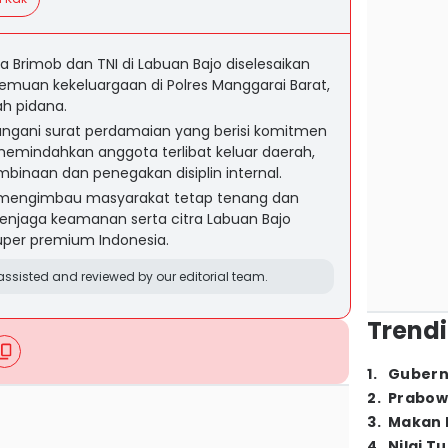
a Brimob dan TNI di Labuan Bajo diselesaikan
emuan kekeluargaan di Polres Manggarai Barat,
h pidana.
angani surat perdamaian yang berisi komitmen
emindahkan anggota terlibat keluar daerah,
binaan dan penegakan disiplin internal.
t mengimbau masyarakat tetap tenang dan
menjaga keamanan serta citra Labuan Bajo
super premium Indonesia.
ssisted and reviewed by our editorial team.
Trendi
1
.
Gubern
2
.
Prabow
3
.
Makan B
4
.
Nilai T