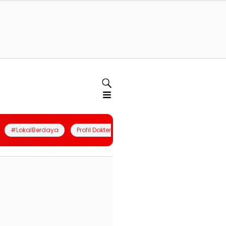
#LokalBerdaya
Profil Dokter
Quiz
Join Community