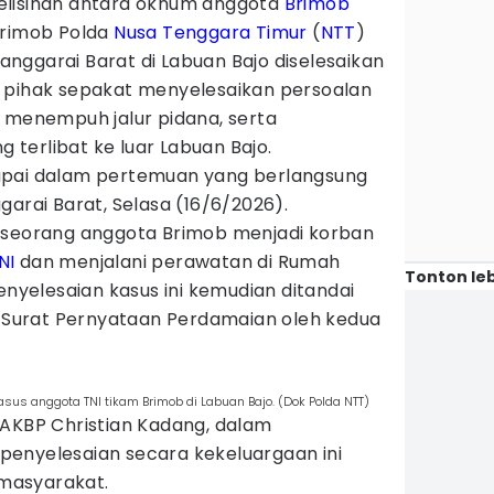
elisihan antara oknum anggota
Brimob
brimob Polda
Nusa Tenggara Timur
(
NTT
)
nggarai Barat di Labuan Bajo diselesaikan
 pihak sepakat menyelesaikan persoalan
k menempuh jalur pidana, serta
terlibat ke luar Labuan Bajo.
apai dalam pertemuan yang berlangsung
garai Barat, Selasa (16/6/2026).
 seorang anggota Brimob menjadi korban
NI
dan menjalani perawatan di Rumah
Tonton leb
enyelesaian kasus ini kemudian ditandai
Surat Pernyataan Perdamaian oleh kedua
us anggota TNI tikam Brimob di Labuan Bajo. (Dok Polda NTT)
 AKBP Christian Kadang, dalam
enyelesaian secara kekeluargaan ini
masyarakat.