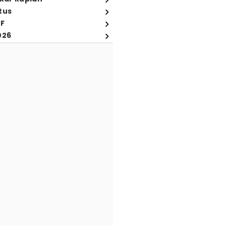
tus
FF
026