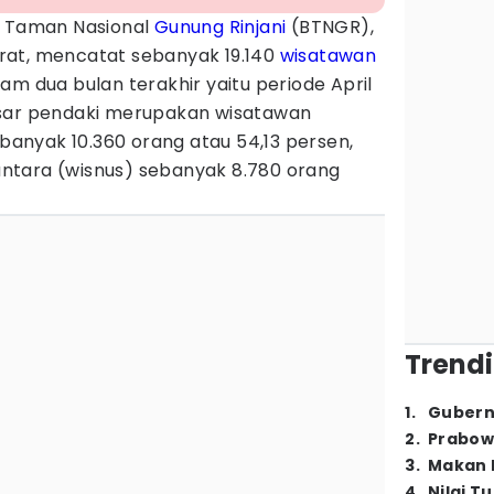
i Taman Nasional
Gunung Rinjani
(BTNGR),
rat, mencatat sebanyak 19.140
wisatawan
am dua bulan terakhir yaitu periode April
esar pendaki merupakan wisatawan
ebanyak 10.360 orang atau 54,13 persen,
ntara (wisnus) sebanyak 8.780 orang
Trendi
1
.
Gubern
2
.
Prabow
3
.
Makan B
4
.
Nilai T