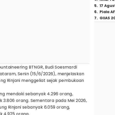
5
.
17 Agus
6
.
Piala A
7
.
GIIAS 2
ountaineering BTNGR, Budi Soesmardi
Mataram, Senin (15/6/2026), menjelaskan
ng Rinjani menggeliat sejak pembukaan
ang mendaki sebanyak 4.296 orang,
 3.806 orang. Sementara pada Mei 2026,
g Rinjani sebanyak 6.059 orang,
 4.925 orang.