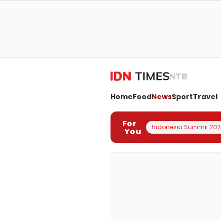
NTB
Home
Food
News
Sport
Travel
For
Indonesia Summit 202
You