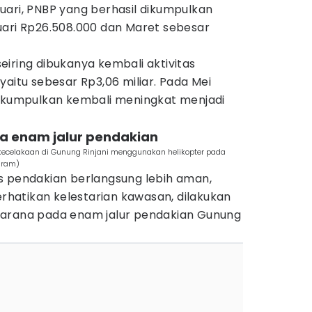
uari, PNBP yang berhasil dikumpulkan
uari Rp26.508.000 dan Maret sebesar
iring dibukanya kembali aktivitas
yaitu sebesar Rp3,06 miliar. Pada Mei
dikumpulkan kembali meningkat menjadi
ada enam jalur pendakian
kecelakaan di Gunung Rinjani menggunakan helikopter pada
aram)
s pendakian berlangsung lebih aman,
hatikan kelestarian kawasan, dilakukan
sarana pada enam jalur pendakian Gunung