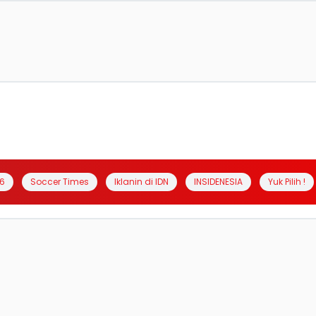
6
Soccer Times
Iklanin di IDN
INSIDENESIA
Yuk Pilih !