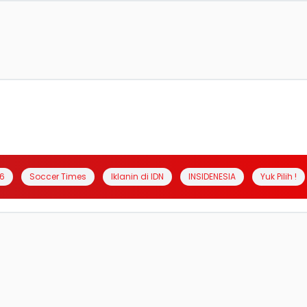
6
Soccer Times
Iklanin di IDN
INSIDENESIA
Yuk Pilih !