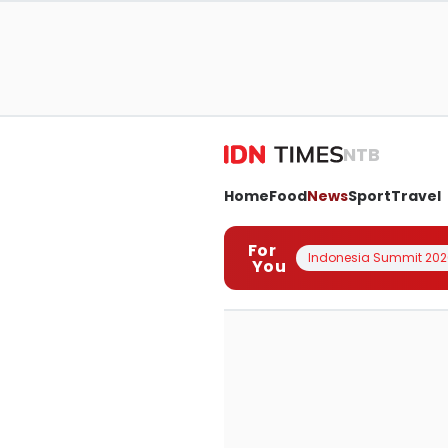
NTB
Home
Food
News
Sport
Travel
For
Indonesia Summit 202
You