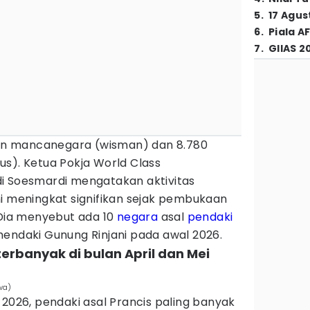
5
.
17 Agus
6
.
Piala A
7
.
GIIAS 2
awan mancanegara (wisman) dan 8.780
s). Ketua Pokja World Class
i Soesmardi mengatakan aktivitas
ni meningkat signifikan sejak pembukaan
 Dia menyebut ada 10
negara
asal
pendaki
endaki Gunung Rinjani pada awal 2026.
 terbanyak di bulan April dan Mei
ewa)
 2026, pendaki asal Prancis paling banyak