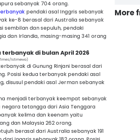
apura sebanyak 704 orang.
More 
terbanyak
pendaki asal Inggris sebanyak
ak ke-8 berasal dari Australia sebanyak
si sembilan dan sepuluh, pendaki
gia dan Irlandia, masing-masing 341 orang
 terbanyak di bulan April 2026
N Times/Istimewa)
terbanyak di Gunung Rinjani berasal dari
g. Posisi kedua terbanyak pendaki asal
g, disusul pendaki asal Jerman sebanyak
ina menjadi terbanyak keempat sebanyak
a negara tetangga dari Asia Tenggara
banyak kelima dan keenam yaitu
ang dan Malaysia 262 orang.
tujuh berasal dari Australia sebanyak 191
 dari Inggris sebanyak 182 orang. Posisi