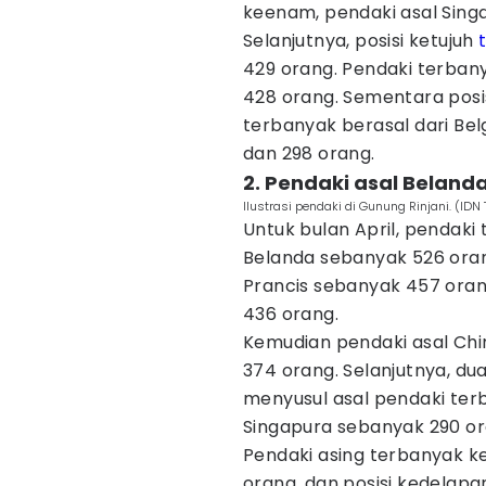
keenam, pendaki asal Sing
Selanjutnya, posisi ketujuh
429 orang. Pendaki terbany
428 orang. Sementara posi
terbanyak berasal dari Bel
dan 298 orang.
2. Pendaki asal Belanda
Ilustrasi pendaki di Gunung Rinjani. (ID
Untuk bulan April, pendaki 
Belanda sebanyak 526 oran
Prancis sebanyak 457 oran
436 orang.
Kemudian pendaki asal Ch
374 orang. Selanjutnya, du
menyusul asal pendaki ter
Singapura sebanyak 290 or
Pendaki asing terbanyak ke
orang, dan posisi kedelapan