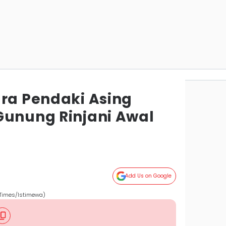
ara Pendaki Asing
Gunung Rinjani Awal
Add Us on Google
N Times/Istimewa)