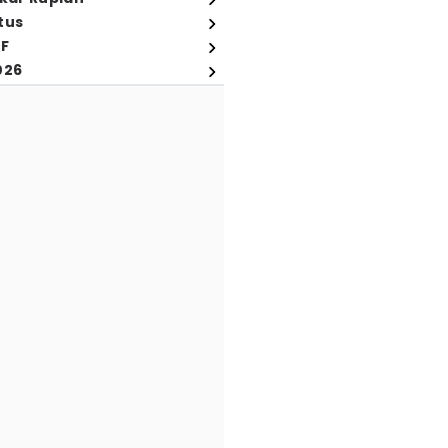
tus
FF
026