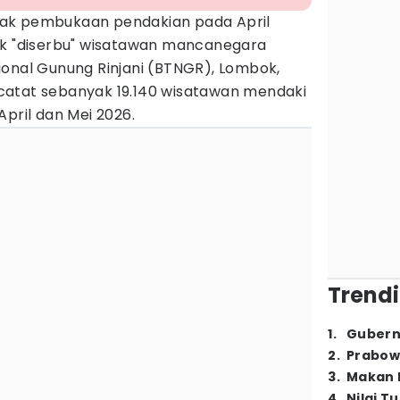
jak pembukaan pendakian pada April
 "diserbu" wisatawan mancanegara
ional Gunung Rinjani (BTNGR), Lombok,
catat sebanyak 19.140 wisatawan mendaki
April dan Mei 2026.
Trendi
1
.
Gubern
2
.
Prabow
3
.
Makan B
4
.
Nilai T