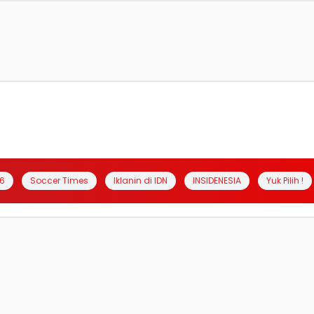
6
Soccer Times
Iklanin di IDN
INSIDENESIA
Yuk Pilih !