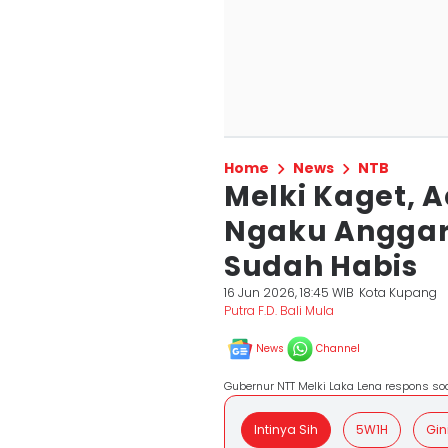
Home
News
NTB
Melki Kaget, 
Ngaku Anggar
Sudah Habis
16 Jun 2026, 18:45 WIB
Kota Kupang
Putra F.D. Bali Mula
News
Channel
Gubernur NTT Melki Laka Lena respons soa
Intinya Sih
5W1H
Gin