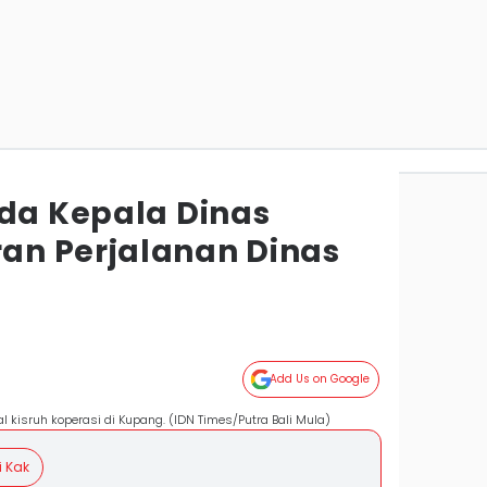
Ada Kepala Dinas
an Perjalanan Dinas
Add Us on Google
l kisruh koperasi di Kupang. (IDN Times/Putra Bali Mula)
i Kak