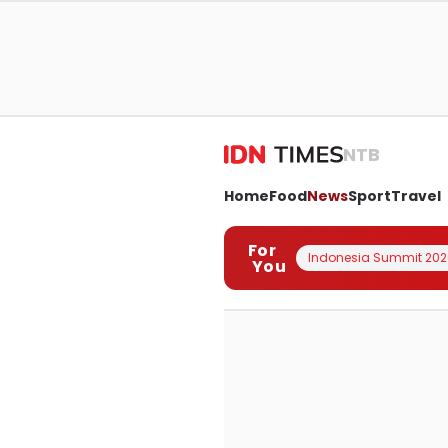
NTB
Home
Food
News
Sport
Travel
For
Indonesia Summit 202
You