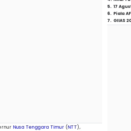
5
.
17 Agus
6
.
Piala A
7
.
GIIAS 2
ernur
Nusa Tenggara Timur
(
NTT
),