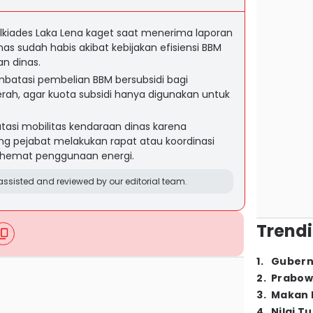
kiades Laka Lena kaget saat menerima laporan
as sudah habis akibat kebijakan efisiensi BBM
n dinas.
atasi pembelian BBM bersubsidi bagi
erah, agar kuota subsidi hanya digunakan untuk
si mobilitas kendaraan dinas karena
g pejabat melakukan rapat atau koordinasi
ghemat penggunaan energi.
ssisted and reviewed by our editorial team.
Trendi
1
.
Gubern
2
.
Prabow
3
.
Makan B
4
.
Nilai T