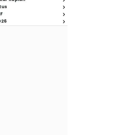
tus
FF
026