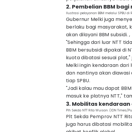
2. Pembelian BBM bagi
Ilustrasi pelayanan BBM melalui SPBU di 
Gubernur Melki juga menye
berlaku bagi masyarakat, k
akan dilayani BBM subsidi. ,
"Sehingga dari luar NTT tid
BBM bersubsidi dipakai di 
kuota dibatasi sesuai plat," 
Melki ingin kendaraan dari
dan nantinya akan diawasi 
tiap SPBU.
"Jadi kalau mau dapat BBM
masuk ke platnya NTT," ta
3. Mobilitas kendaraan 
Plh Sekda NTT Rita Wuisan. (IDN Times/Pu
Plt Sekda Pemprov NTT Ri
juga harus dibatasi mobil
akibat konflik global.