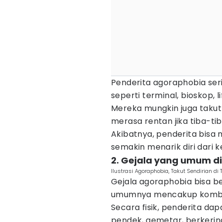
Penderita agoraphobia ser
seperti terminal, bioskop, l
Mereka mungkin juga takut 
merasa rentan jika tiba-ti
Akibatnya, penderita bisa 
semakin menarik diri dari k
2. Gejala yang umum d
Ilustrasi Agoraphobia, Takut Sendirian d
Gejala agoraphobia bisa b
umumnya mencakup kombinas
Secara fisik, penderita d
pendek, gemetar, berkering