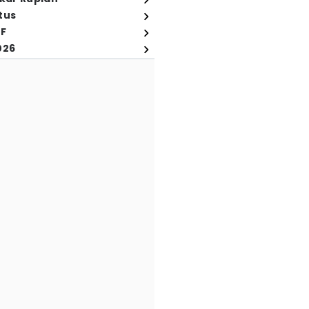
tus
FF
026