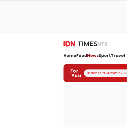
NTB
Home
Food
News
Sport
Travel
For
Indonesia Summit 202
You