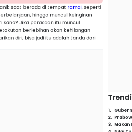
nik saat berada di tempat
ramai
, seperti
 perbelanjaan, hingga muncul keinginan
ri sana? Jika perasaan itu muncul
 ketakutan berlebihan akan kehilangan
ikan diri, bisa jadi itu adalah tanda dari
Trendi
1
.
Gubern
2
.
Prabow
3
.
Makan B
4
.
Nilai T