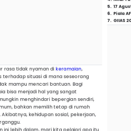
5
.
17 Agus
6
.
Piala A
7
.
GIIAS 2
r rasa tidak nyaman di
keramaian
,
s terhadap situasi di mana seseorang
idak mampu mencari bantuan. Bagi
ia bisa menjadi hal yang sangat
ungkin menghindari bepergian sendiri,
umum, bahkan memilih tetap di rumah
Akibatnya, kehidupan sosial, pekerjaan,
erganggu.
i lebih dalam, mari kita pelajari apa itu