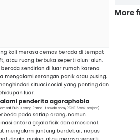
More 
ing kali merasa cemas berada di tempat
ift, atau ruang terbuka seperti alun-alun.
berada sendirian di luar rumah karena
ba mengalami serangan panik atau pusing.
menghindari situasi sosial yang penting dan
ehidupan luar.
ialami penderita agoraphobia
i Tempat Publik yang Ramai. (pexels.com/RDNE Stock project)
erbeda pada setiap orang, namun
i antara gejala fisik dan emosional.
apat mengalami jantung berdebar, napas
at dingin, pusing, atau merasa seperti