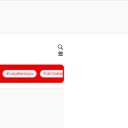
#LokalBerdaya
Profil Dokter
Quiz
Join Community