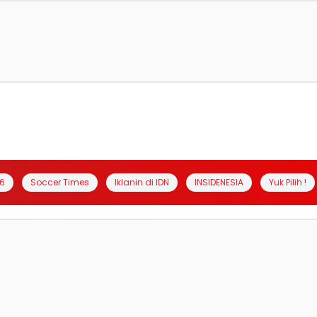
6
Soccer Times
Iklanin di IDN
INSIDENESIA
Yuk Pilih !