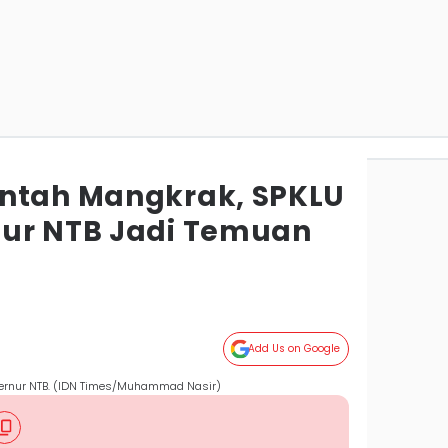
antah Mangkrak, SPKLU
nur NTB Jadi Temuan
Add Us on Google
ubernur NTB. (IDN Times/Muhammad Nasir)