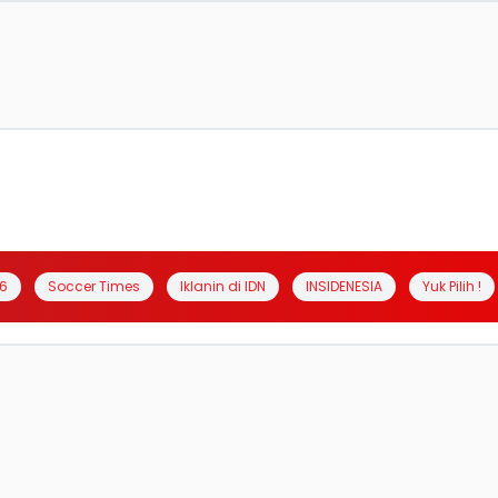
6
Soccer Times
Iklanin di IDN
INSIDENESIA
Yuk Pilih !