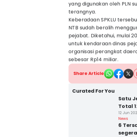
yang digunakan oleh PLN s
terangnya.
Keberadaan SPKLU tersebu
NTB sudah beralih mengg
pejabat. Diketahui, mulai 
untuk kendaraan dinas peja
organisasi perangkat dae
sebesar Rp14 miliar.
Share Article
Curated For You
Satu J
Total 
12 Jun 202
News
6 Ters
segera