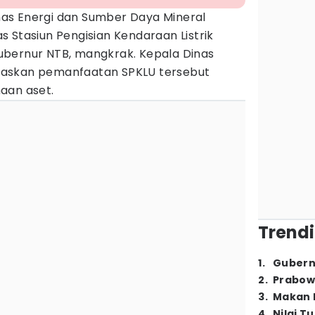
nas Energi dan Sumber Daya Mineral
 Stasiun Pengisian Kendaraan Listrik
bernur NTB, mangkrak. Kepala Dinas
askan pemanfaatan SPKLU tersebut
aan aset.
Trendi
1
.
Gubern
2
.
Prabow
3
.
Makan B
4
.
Nilai T