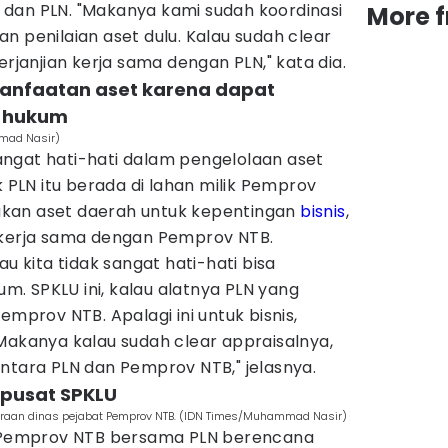
dan PLN. "Makanya kami sudah koordinasi
More 
n penilaian aset dulu. Kalau sudah clear
erjanjian kerja sama dengan PLN," kata dia.
manfaatan aset karena dapat
 hukum
mmad Nasir)
ngat hati-hati dalam pengelolaan aset
k PLN itu berada di lahan milik Pemprov
kan aset daerah untuk kepentingan
bisnis
,
 kerja sama dengan Pemprov NTB.
au kita tidak sangat hati-hati bisa
. SPKLU ini, kalau alatnya PLN yang
emprov NTB. Apalagi ini untuk bisnis,
Makanya kalau sudah clear appraisalnya,
ntara PLN dan Pemprov NTB," jelasnya.
pusat SPKLU
ndaraan dinas pejabat Pemprov NTB. (IDN Times/Muhammad Nasir)
Pemprov NTB bersama PLN berencana