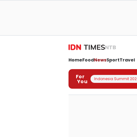
NTB
Home
Food
News
Sport
Travel
For
Indonesia Summit 202
You