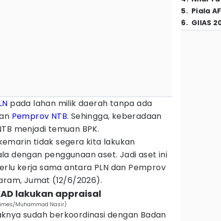
5
.
Piala A
6
.
GIIAS 2
LN
pada lahan milik daerah tanpa ada
gan
Pemprov NTB
. Sehingga, keberadaan
NTB menjadi temuan BPK.
emarin tidak segera kita lakukan
la dengan penggunaan aset. Jadi aset ini
perlu kerja sama antara PLN dan Pemprov
taram, Jumat (12/6/2026).
KAD lakukan appraisal
 Times/Muhammad Nasir)
aknya sudah berkoordinasi dengan Badan