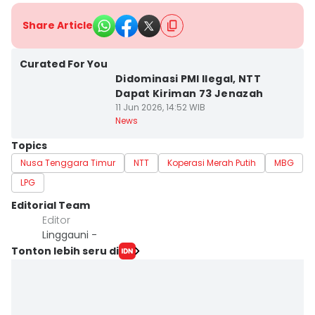
Share Article
Curated For You
Didominasi PMI Ilegal, NTT
Dapat Kiriman 73 Jenazah
11 Jun 2026, 14:52 WIB
News
Topics
Nusa Tenggara Timur
NTT
Koperasi Merah Putih
MBG
LPG
Editorial Team
Editor
Linggauni -
Tonton lebih seru di