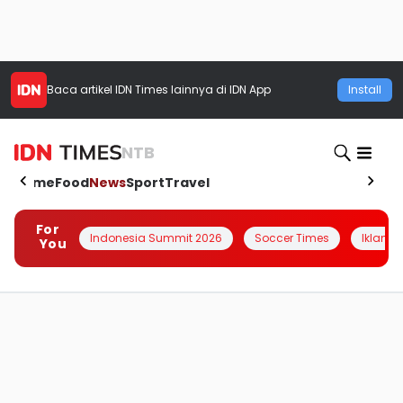
Baca artikel
IDN Times
lainnya di IDN App
Install
NTB
Home
Food
News
Sport
Travel
For
Indonesia Summit 2026
Soccer Times
Iklanin 
You