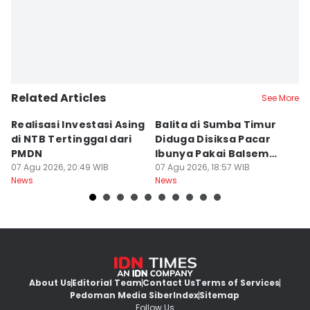
Related Articles
See More
Realisasi Investasi Asing
Balita di Sumba Timur
P
di NTB Tertinggal dari
Diduga Disiksa Pacar
B
PMDN
Ibunya Pakai Balsem
T
07 Agu 2026, 20:49 WIB
dan Cabai
07 Agu 2026, 18:57 WIB
Mi
07
News
News
Ne
About Us
Editorial Team
Contact Us
Terms of Services
Pedoman Media Siber
Index
Sitemap
Follow Us