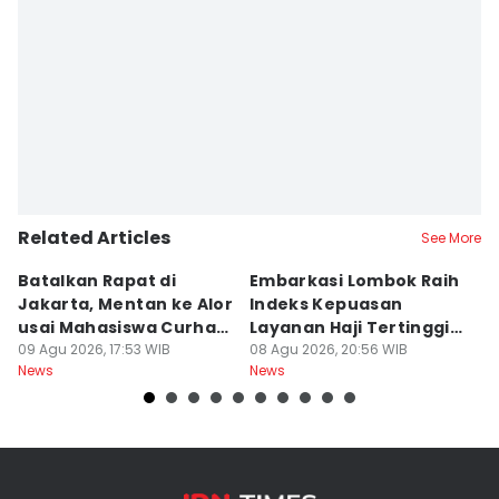
Related Articles
See More
Batalkan Rapat di
Embarkasi Lombok Raih
9
Jakarta, Mentan ke Alor
Indeks Kepuasan
P
usai Mahasiswa Curhat
Layanan Haji Tertinggi
H
Beras Mahal
09 Agu 2026, 17:53 WIB
Nasional
08 Agu 2026, 20:56 WIB
B
08
News
News
Ne
J