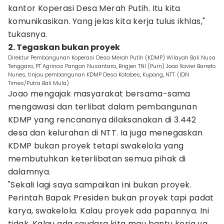
kantor Koperasi Desa Merah Putih. Itu kita
komunikasikan. Yang jelas kita kerja tulus ikhlas,"
tukasnya.
2. Tegaskan bukan proyek
Direktur Pembangunan Koperasi Desa Merah Putih (KDMP) Wilayah Bali Nusa
Tenggara, PT Agrinas Pangan Nusantara, Brigjen TNI (Purn) Joao Xavier Barreto
Nunes, tinjau pembangunan KDMP Desa Kotabes, Kupang, NTT. (IDN
Times/Putra Bali Mula)
Joao mengajak masyarakat bersama-sama
mengawasi dan terlibat dalam pembangunan
KDMP yang rencananya dilaksanakan di 3.442
desa dan kelurahan di NTT. Ia juga menegaskan
KDMP bukan proyek tetapi swakelola yang
membutuhkan keterlibatan semua pihak di
dalamnya.
"Sekali lagi saya sampaikan ini bukan proyek.
Perintah Bapak Presiden bukan proyek tapi padat
karya, swakelola. Kalau proyek ada papannya. Ini
tidak. Kalau ada saudara kita mau bantu kerja ya