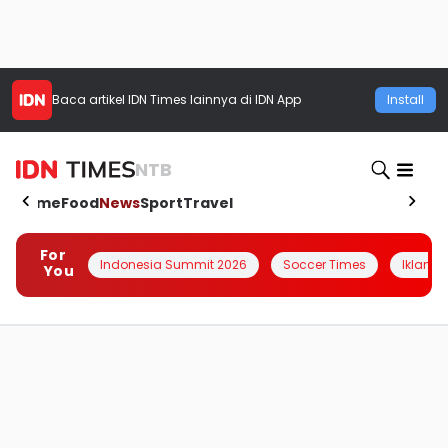
Baca artikel
IDN Times
lainnya di IDN App
Install
NTB
Home
Food
News
Sport
Travel
For
Indonesia Summit 2026
Soccer Times
Iklanin 
You