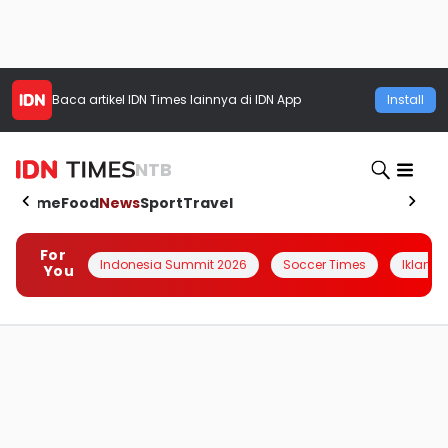
Baca artikel
IDN Times
lainnya di IDN App
Install
NTB
Home
Food
News
Sport
Travel
For
Indonesia Summit 2026
Soccer Times
Iklanin 
You