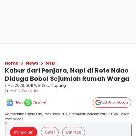
Home
News
NTB
Kabur dari Penjara, Napi di Rote Ndao
Diduga Bobol Sejumlah Rumah Warga
11 Mei 2026, 18:41 WIB
Kota Kupang
Putra F.D. Bali Mula
News
Channel
Add Us on Google
Narapidana Lapas Baa, Rote Ndao, NTT, ditemukan setelah kabur. (Dok Polres
Rote Ndao)
Intinya Sih
5W1H
Gini Kak