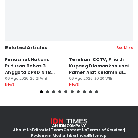
Related Articles
See More
Penasihat Hukum:
Terekam CCTV, Pria di
K
Putusan Bebas 3
Kupang Diamankan usai
B
Anggota DPRD NTB
Pamer Alat Kelamin di
A
Bersifat Final
06 Agu 2026, 20:21 WIB
Kios
06 Agu 2026, 20:20 WIB
06
News
News
Ne
About Us
Editorial Team
Contact Us
Terms of Services
Pedoman Media Siber
Index
Sitemap