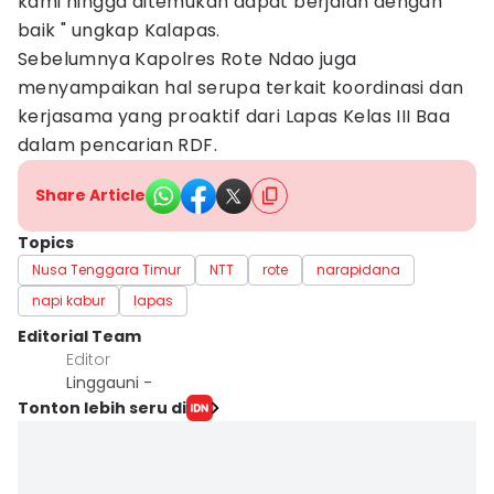
kami hingga ditemukan dapat berjalan dengan
baik " ungkap Kalapas.
Sebelumnya Kapolres Rote Ndao juga
menyampaikan hal serupa terkait koordinasi dan
kerjasama yang proaktif dari Lapas Kelas III Baa
dalam pencarian RDF.
Share Article
Topics
Nusa Tenggara Timur
NTT
rote
narapidana
napi kabur
lapas
Editorial Team
Editor
Linggauni -
Tonton lebih seru di