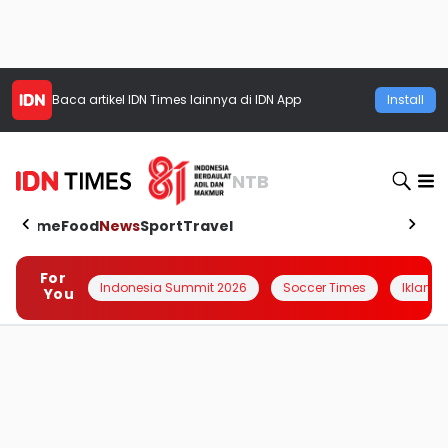
Baca artikel
IDN Times
lainnya di IDN App
Install
NTB
Home
Food
News
Sport
Travel
For
Indonesia Summit 2026
Soccer Times
Iklanin 
You