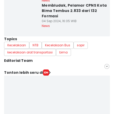
News
Membludak, Pelamar CPNS Kota
Bima Tembus 2.833 dari 132
Formasi
04 Sep 2024, 16:05 WIB
News
Topics
Kecelakaan
NTB
Kecelakaan Bus
sopir
kecelakaan alat transportasi
bima
Editorial Team
Editor
Tonton lebih seru di
Juliadin JD
Editor
Linggauni -