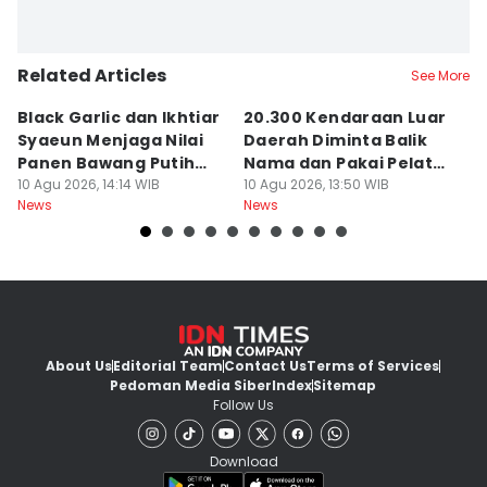
Related Articles
See More
Black Garlic dan Ikhtiar
20.300 Kendaraan Luar
B
Syaeun Menjaga Nilai
Daerah Diminta Balik
J
Panen Bawang Putih
Nama dan Pakai Pelat
u
Sembalun
10 Agu 2026, 14:14 WIB
NTB
10 Agu 2026, 13:50 WIB
B
09
News
News
Ne
About Us
Editorial Team
Contact Us
Terms of Services
Pedoman Media Siber
Index
Sitemap
Follow Us
Download