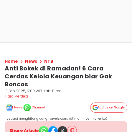
Home
News
NTB
Anti Bokek di Ramadan! 6 Cara
Cerdas Kelola Keuangan biar Gak
Boncos
13 Feb 2025, 17:00 WIB
Kab. Bima
Tiara Merdika
News
Channel
Add Us on Google
ilustrasi menghitung uang (pexels.com/@tima miroshnichenko)
Share Article