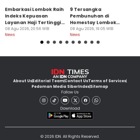
Embarkasi Lombok Raih
9 Tersangka
J
Indeks Kepuasan
Pembunuhan di
d
Layanan Haji Tertinggi
Homestay Lombok
B
Nasional
08 Agu 2026, 20:56 WIB
Barat Dilimpahkan ke
08 Agu 2026, 19:05 WIB
2
08
News
News
Ne
Jaksa
About Us
Editorial Team
Contact Us
Terms of Services
Pedoman Media Siber
Index
Sitemap
Follow Us
Download
© 2026 IDN. All Rights Reserved.