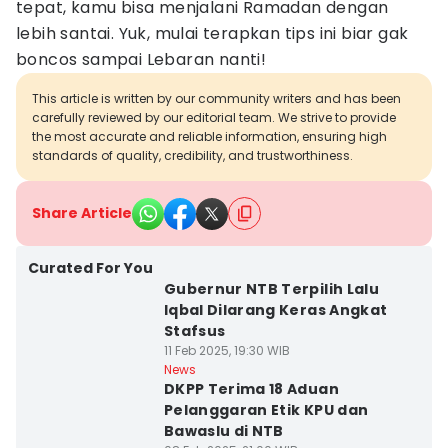
tepat, kamu bisa menjalani Ramadan dengan
lebih santai. Yuk, mulai terapkan tips ini biar gak
boncos sampai Lebaran nanti!
This article is written by our community writers and has been
carefully reviewed by our editorial team. We strive to provide
the most accurate and reliable information, ensuring high
standards of quality, credibility, and trustworthiness.
Share Article
Curated For You
Gubernur NTB Terpilih Lalu
Iqbal Dilarang Keras Angkat
Stafsus
11 Feb 2025, 19:30 WIB
News
DKPP Terima 18 Aduan
Pelanggaran Etik KPU dan
Bawaslu di NTB