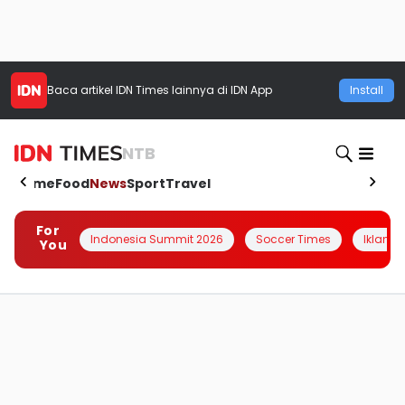
Baca artikel
IDN Times
lainnya di IDN App
Install
NTB
Home
Food
News
Sport
Travel
For
Indonesia Summit 2026
Soccer Times
Iklanin 
You