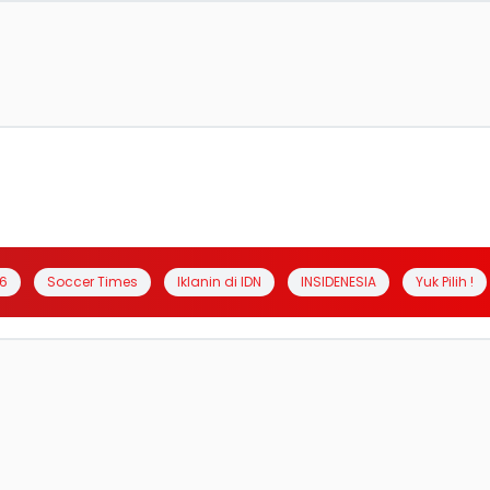
6
Soccer Times
Iklanin di IDN
INSIDENESIA
Yuk Pilih !