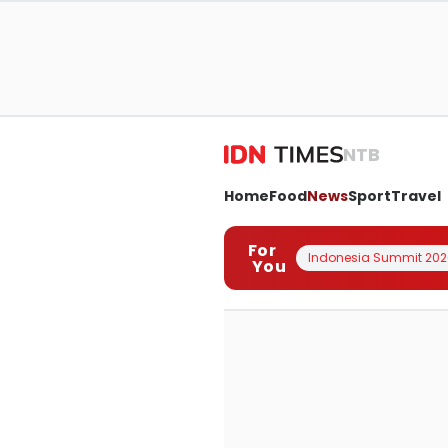
NTB
Home
Food
News
Sport
Travel
For
Indonesia Summit 202
You