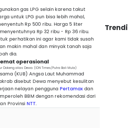
unakan gas LPG selain karena takut
ga untuk LPG pun bisa lebih mahal,
enyentuh Rp 500 ribu. Harga 5 liter
Trend
a menyentuhnya Rp 32 ribu - Rp 36 ribu.
uk perhatikan ini agar kami tidak susah
an makin mahal dan minyak tanah saja
bah dia.
 hemat operasional
Dokeng alias Dewa. (IDN Times/Putra Bali Mula)
rsama (KUB) Angsa Laut Muhammad
akrab disebut Dewa menyebut kesulitan
erjaan nelayan pengguna
Pertamax
dan
memperoleh BBM dengan rekomendasi dari
an Provinsi
NTT
.