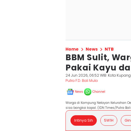
Home
News
NTB
BBM Sulit, Wa
Pakai Kayu da
24 Jun 2026, 06:52 WIB
Kota Kupang
Putra F.D. Bali Mula
News
Channel
Warga di Kampung Nelayan Kelurahan O
sisa bangkai kapal. (IDN Times/Putra Bal
Intinya Sih
5W1H
Gin