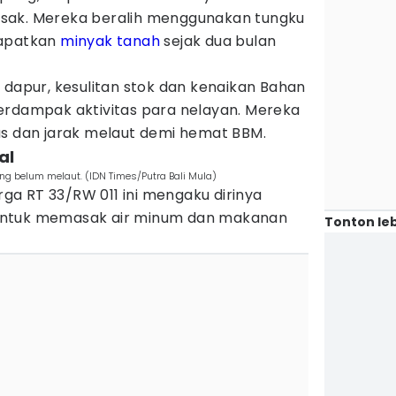
sak. Mereka beralih menggunakan tungku
dapatkan
minyak tanah
sejak dua bulan
 dapur, kesulitan stok dan kenaikan Bahan
berdampak aktivitas para nelayan. Mereka
as dan jarak melaut demi hemat BBM.
al
ng belum melaut. (IDN Times/Putra Bali Mula)
arga RT 33/RW 011 ini mengaku dirinya
untuk memasak air minum dan makanan
Tonton leb