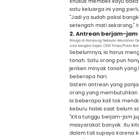
khusus membeli kayu bakar.
satu keluarga ini yang per
"Jadi ya sudah pakai bangka
setengah mati sekarang,"
2. Antrean berjam-jam
Warga di Kampung Nelayan Kelurahan O
sisa bangkai kapal. (IDN Times/Putra Bal
Sebelumnya, ia harus men
tanah. Satu orang pun hany
jeriken minyak tanah ya
beberapa hari.
Sistem antrean yang panja
orang yang membutuhkan m
ia beberapa kali tak mend
keburu habis saat belum sa
"Kita tunggu berjam-jam ju
masyarakat banyak. Itu kit
dalam tali supaya karena ka