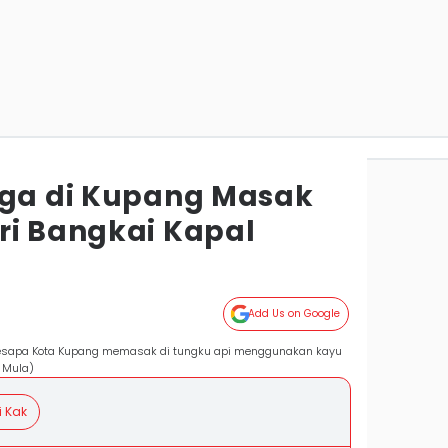
rga di Kupang Masak
ri Bangkai Kapal
Add Us on Google
esapa Kota Kupang memasak di tungku api menggunakan kayu
i Mula)
i Kak