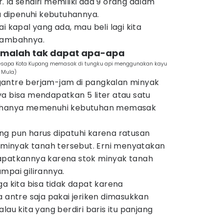
 Ia sendiri memiliki ada 9 orang dalam
lu dipenuhi kebutuhannya.
i kapal yang ada, mau beli lagi kita
 tambahnya.
 malah tak dapat apa-apa
esapa Kota Kupang memasak di tungku api menggunakan kayu
i Mula)
gantre berjam-jam di pangkalan minyak
a bisa mendapatkan 5 liter atau satu
ng hanya memenuhi kebutuhan memasak
ng pun harus dipatuhi karena ratusan
inyak tanah tersebut. Erni menyatakan
apatkannya karena stok minyak tanah
mpai gilirannya.
ga kita bisa tidak dapat karena
a antre saja pakai jeriken dimasukkan
lau kita yang berdiri baris itu panjang