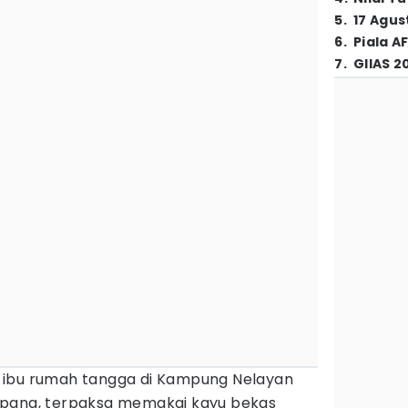
5
.
17 Agus
6
.
Piala A
7
.
GIIAS 2
 ibu rumah tangga di Kampung Nelayan
upang, terpaksa memakai kayu bekas