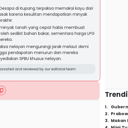
esapa di Kupang terpaksa memakai kayu dari
asak karena kesulitan mendapatkan minyak
rakhir.
k minyak tanah yang cepat habis membuat
leh sedikit bahan bakar, sementara harga LPG
mereka.
ksa nelayan mengurangi jarak melaut demi
ngga pendapatan menurun dan mereka
ediakan SPBU khusus nelayan.
ssisted and reviewed by our editorial team.
Trendi
1
.
Gubern
2
.
Prabow
3
.
Makan B
4
.
Nilai T