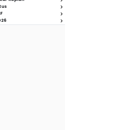
tus
FF
026