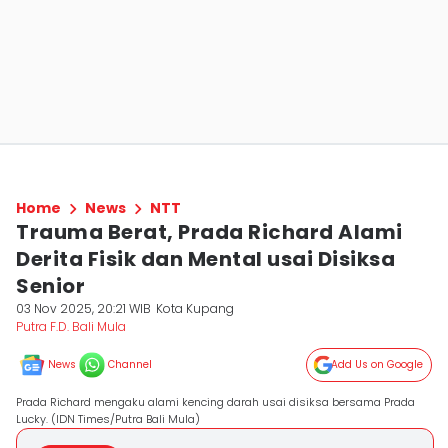
Home
News
NTT
Trauma Berat, Prada Richard Alami
Derita Fisik dan Mental usai Disiksa
Senior
03 Nov 2025, 20:21 WIB
Kota Kupang
Putra F.D. Bali Mula
News
Channel
Add Us on Google
Prada Richard mengaku alami kencing darah usai disiksa bersama Prada
Lucky. (IDN Times/Putra Bali Mula)