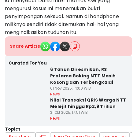
Ia menyebut Dansi Intel Thomas Awi yang
mengurusi kasus ini menemukan bukti
penyimpangan seksual. Namun di handphone
miliknya sendiri tidak ditemukan hal-hal yang
mengindikasikan tuduhan itu.
Share Article
Curated For You
6 Tahun Diresmikan, RS
Pratama Boking NTT Masih
Kosong dan Terbengkalai
01 Nov 2025, 14:00 WIB
News
Nilai Transaksi QRIS Warga NTT
Melejit hingga Rp2,9 Triliun
31 Okt 2025, 17:51 WIB
News
Topics
Prada Lucky
NTT
Nusa Tenggara Timur
pengadilan
K