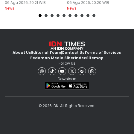
Bersifat Final
06 Agu 2026, 20:21 WIB
Kios
06 Agu 2026, 20:20 WIB
06
News
News
Ne
About Us
Editorial Team
Contact Us
Terms of Services
Pedoman Media Siber
Index
Sitemap
Follow Us
Download
© 2026 IDN. All Rights Reserved.