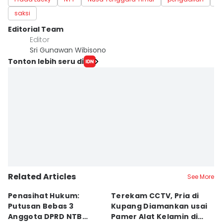
saksi
Editorial Team
Editor
Sri Gunawan Wibisono
Tonton lebih seru di
Related Articles
See More
Penasihat Hukum:
Terekam CCTV, Pria di
K
Putusan Bebas 3
Kupang Diamankan usai
B
Anggota DPRD NTB
Pamer Alat Kelamin di
A