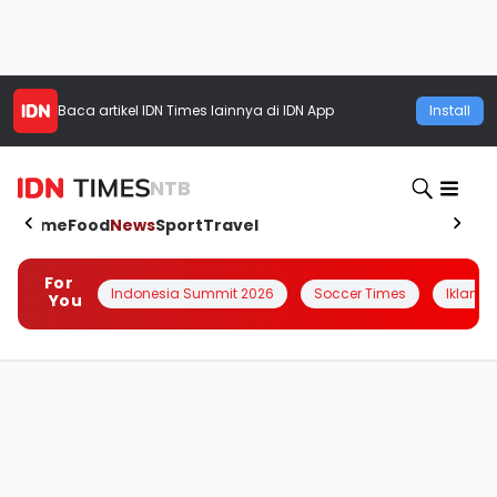
Baca artikel
IDN Times
lainnya di IDN App
Install
NTB
Home
Food
News
Sport
Travel
For
Indonesia Summit 2026
Soccer Times
Iklanin 
You