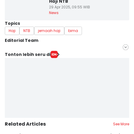
Haji NTB
29 Apr 2025, 09:55 WIB
News
Topics
Haji
NTB
jemaah haji
bima
Editorial Team
Editor
Tonton lebih seru di
Juliadin JD
Editor
Linggauni -
Related Articles
See More