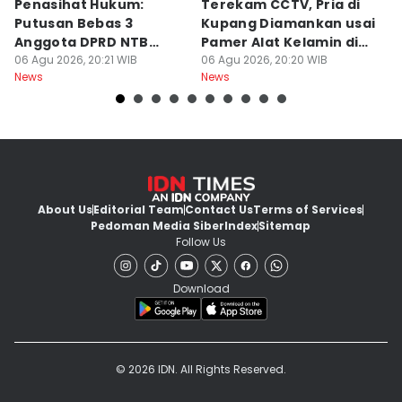
Penasihat Hukum:
Terekam CCTV, Pria di
K
Putusan Bebas 3
Kupang Diamankan usai
B
Anggota DPRD NTB
Pamer Alat Kelamin di
A
Bersifat Final
06 Agu 2026, 20:21 WIB
Kios
06 Agu 2026, 20:20 WIB
06
News
News
Ne
About Us
Editorial Team
Contact Us
Terms of Services
Pedoman Media Siber
Index
Sitemap
Follow Us
Download
© 2026 IDN. All Rights Reserved.