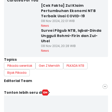
Curated For You
[Cek Fakta] Zul Klaim
Pertumbuhan Ekonomi NTB
Terbaik Usai COVID-19
08 Nov 2024, 22:01 WIB
News
Survei Pilgub NTB, Iqbal-Dinda
Ungguli Rohmi-Firin dan Zul-
Uhel
08 Nov 2024, 20:28 WIB
News
Topics
Pilkada serentak
Gen Z Memilih
PILKADA NTB
Bijak Pilkada
Editorial Team
Editor
Tonton lebih seru di
Linggauni -
Editor