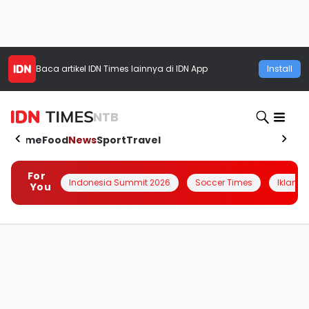
Baca artikel
IDN Times
lainnya di IDN App
Install
NTB
Home
Food
News
Sport
Travel
For
Indonesia Summit 2026
Soccer Times
Iklanin 
You