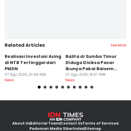
Muhammad Nasir
Related Articles
See More
Realisasi Investasi Asing
Balita di Sumba Timur
P
di NTB Tertinggal dari
Diduga Disiksa Pacar
B
PMDN
Ibunya Pakai Balsem
T
07 Agu 2026, 20:49 WIB
dan Cabai
07 Agu 2026, 18:57 WIB
Mi
07
News
News
Ne
About Us
Editorial Team
Contact Us
Terms of Services
Pedoman Media Siber
Index
Sitemap