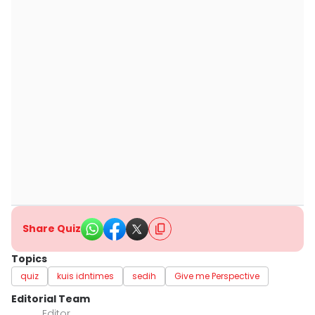
Share Quiz
Topics
quiz
kuis idntimes
sedih
Give me Perspective
Editorial Team
Editor