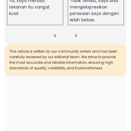
Ya, saya merasa
Tidak terlalu, saya bisa
tekanan itu sangat
mengekspresikan
kuat.
perasaan saya dengan
lebih bebas.
This article is written by our community writers and has been
carefully reviewed by our editorial team. We strive to provide
the most accurate and reliable information, ensuring high
standards of quality, credibility, and trustworthiness.