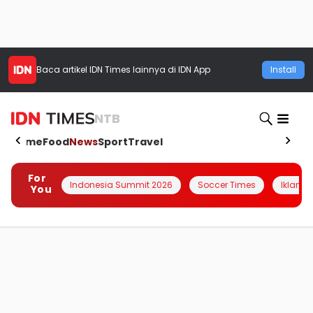
Baca artikel
IDN Times
lainnya di IDN App
Install
NTB
Home
Food
News
Sport
Travel
For
Indonesia Summit 2026
Soccer Times
Iklanin 
You