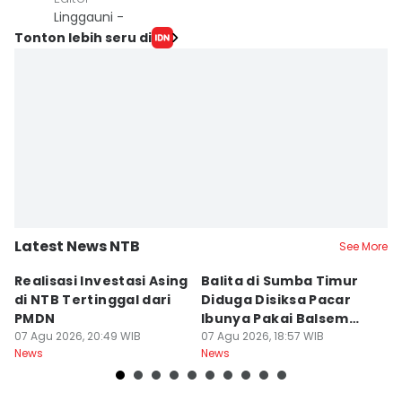
Linggauni -
Tonton lebih seru di
Latest News NTB
See More
Realisasi Investasi Asing
Balita di Sumba Timur
P
di NTB Tertinggal dari
Diduga Disiksa Pacar
B
PMDN
Ibunya Pakai Balsem
T
07 Agu 2026, 20:49 WIB
dan Cabai
07 Agu 2026, 18:57 WIB
Mi
07
News
News
Ne