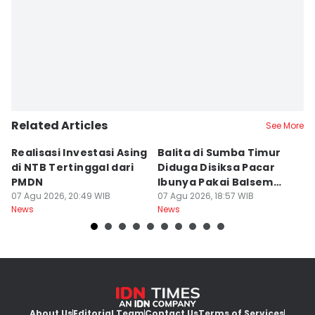
Editor
Muhammad Nasir
Related Articles
See More
Realisasi Investasi Asing
Balita di Sumba Timur
P
di NTB Tertinggal dari
Diduga Disiksa Pacar
B
PMDN
Ibunya Pakai Balsem
T
07 Agu 2026, 20:49 WIB
dan Cabai
07 Agu 2026, 18:57 WIB
Mi
07
News
News
Ne
About Us
Editorial Team
Contact Us
Terms of Services