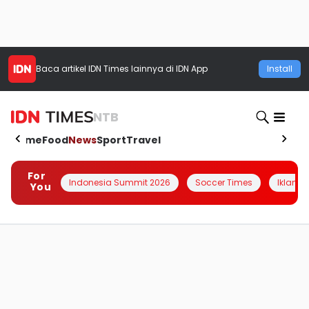
Baca artikel
IDN Times
lainnya di IDN App
Install
NTB
Home
Food
News
Sport
Travel
For
Indonesia Summit 2026
Soccer Times
Iklanin 
You