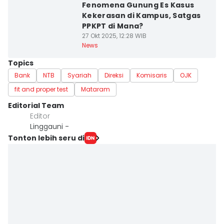
Fenomena Gunung Es Kasus
Kekerasan di Kampus, Satgas
PPKPT di Mana?
27 Okt 2025, 12:28 WIB
News
Topics
Bank
NTB
Syariah
Direksi
Komisaris
OJK
fit and proper test
Mataram
Editorial Team
Editor
Linggauni -
Tonton lebih seru di