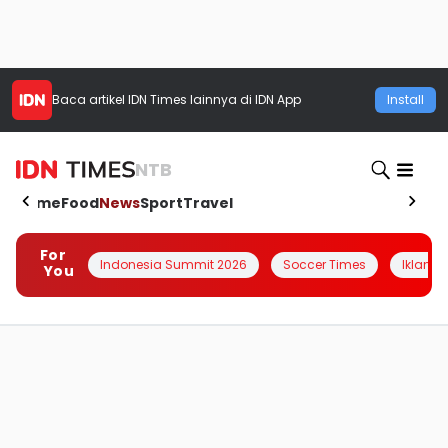
Baca artikel
IDN Times
lainnya di IDN App
Install
NTB
Home
Food
News
Sport
Travel
For
Indonesia Summit 2026
Soccer Times
Iklanin 
You