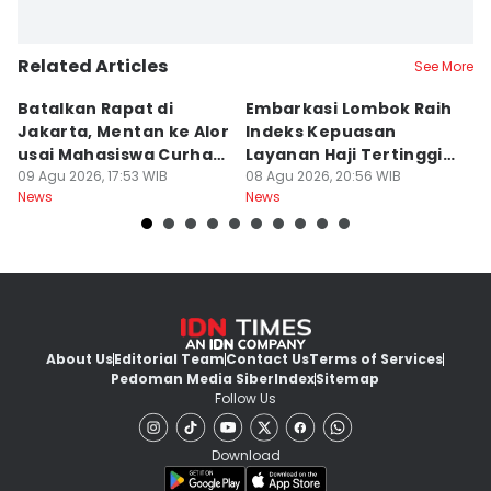
Related Articles
See More
Batalkan Rapat di
Embarkasi Lombok Raih
9
Jakarta, Mentan ke Alor
Indeks Kepuasan
P
usai Mahasiswa Curhat
Layanan Haji Tertinggi
H
Beras Mahal
09 Agu 2026, 17:53 WIB
Nasional
08 Agu 2026, 20:56 WIB
B
08
News
News
Ne
J
About Us
Editorial Team
Contact Us
Terms of Services
Pedoman Media Siber
Index
Sitemap
Follow Us
Download