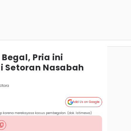
egal, Pria ini
i Setoran Nasabah
Utara
Add Us on Google
p karena merekayasa kasus pembegalan. (dok. Istimewa)