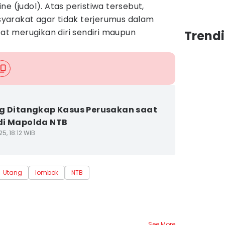
e (judol). Atas peristiwa tersebut,
yarakat agar tidak terjerumus dalam
pat merugikan diri sendiri maupun
Trend
g Ditangkap Kasus Perusakan saat
di Mapolda NTB
5, 18:12 WIB
Utang
lombok
NTB
See More