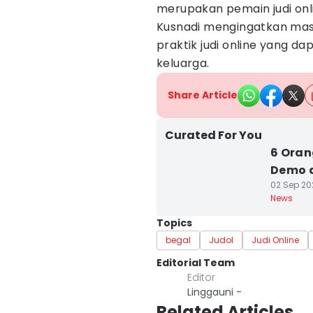
merupakan pemain judi onlin
Kusnadi mengingatkan mas
praktik judi online yang da
keluarga.
Share Article
Curated For You
6 Oran
Demo 
02 Sep 202
News
Topics
begal
Judol
Judi Online
Editorial Team
Editor
Linggauni -
Related Articles