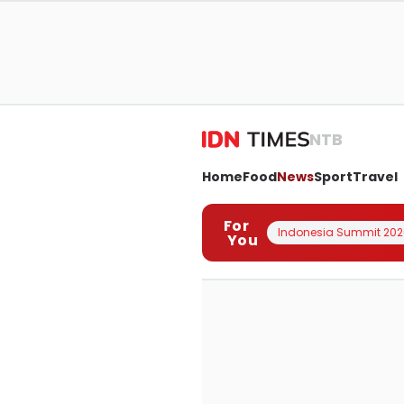
NTB
Home
Food
News
Sport
Travel
For
Indonesia Summit 202
You