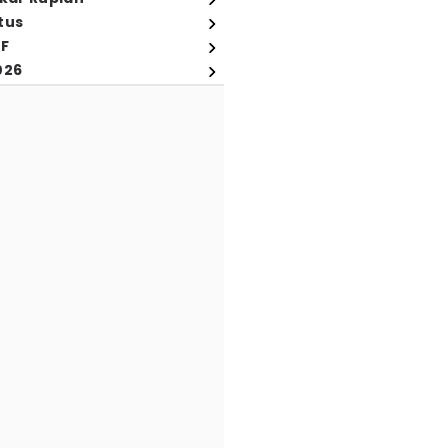
tus
FF
026