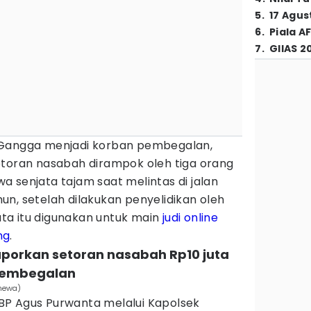
5
.
17 Agus
6
.
Piala A
7
.
GIIAS 2
 Gangga menjadi korban pembegalan,
etoran nasabah dirampok oleh tiga orang
 senjata tajam saat melintas di jalan
n, setelah dilakukan penyelidikan oleh
juta itu digunakan untuk main
judi online
ng
.
aporkan setoran nasabah Rp10 juta
pembegalan
imewa)
BP Agus Purwanta melalui Kapolsek