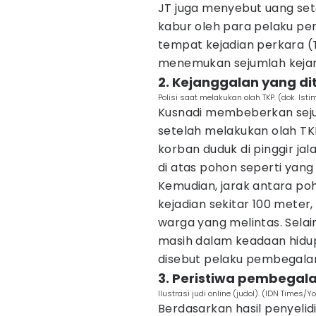
JT juga menyebut uang set
kabur oleh para pelaku pe
tempat kejadian perkara (T
menemukan sejumlah keja
2. Kejanggalan yang d
Polisi saat melakukan olah TKP. (dok. Ist
Kusnadi membeberkan seju
setelah melakukan olah TKP
korban duduk di pinggir ja
di atas pohon seperti yang
Kemudian, jarak antara poh
kejadian sekitar 100 meter
warga yang melintas. Selai
masih dalam keadaan hidup
disebut pelaku pembegala
3. Peristiwa pembegal
Ilustrasi judi online (judol). (IDN Times/
Berdasarkan hasil penyeli