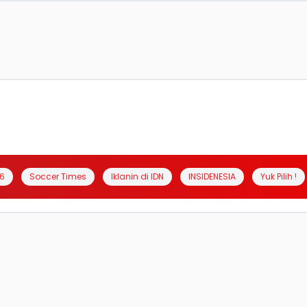
6
Soccer Times
Iklanin di IDN
INSIDENESIA
Yuk Pilih !