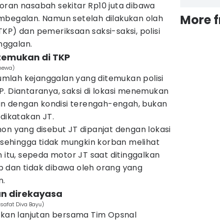
oran nasabah sekitar Rp10 juta dibawa
More 
mbegalan. Namun setelah dilakukan olah
KP) dan pemeriksaan saksi-saksi, polisi
nggalan.
itemukan di TKP
imewa)
mlah kejanggalan yang ditemukan polisi
. Diantaranya, saksi di lokasi menemukan
lan dengan kondisi terengah-engah, bukan
 dikatakan JT.
on yang disebut JT dipanjat dengan lokasi
, sehingga tidak mungkin korban melihat
n itu, sepeda motor JT saat ditinggalkan
 dan tidak dibawa oleh orang yang
n.
an direkayasa
Yosafat Diva Bayu)
dikan lanjutan bersama Tim Opsnal