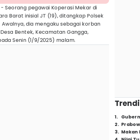
s
- Seorang pegawai Koperasi Mekar di
 Barat inisial JT (19), ditangkap Polsek
. Awalnya, dia mengaku sebagai korban
 Desa Bentek, Kecamatan Gangga,
ada Senin (1/9/2025) malam.
Trendi
1
.
Gubern
2
.
Prabow
3
.
Makan B
4
.
Nilai T