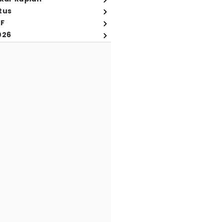
tus
FF
026