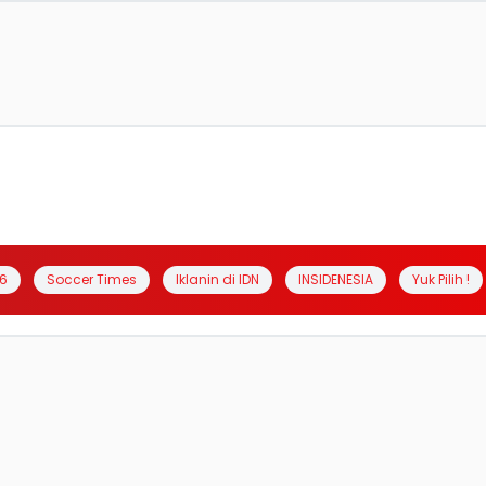
6
Soccer Times
Iklanin di IDN
INSIDENESIA
Yuk Pilih !