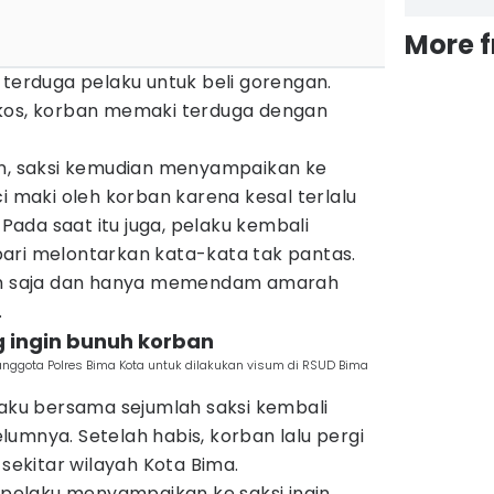
More 
 terduga pelaku untuk beli gorengan.
 kos, korban memaki terduga dengan
an, saksi kemudian menyampaikan ke
i maki oleh korban karena kesal terlalu
ada saat itu juga, pelaku kembali
ari melontarkan kata-kata tak pantas.
iam saja dan hanya memendam amarah
.
g ingin bunuh korban
anggota Polres Bima Kota untuk dilakukan visum di RSUD Bima
laku bersama sejumlah saksi kembali
umnya. Setelah habis, korban lalu pergi
 sekitar wilayah Kota Bima.
, pelaku menyampaikan ke saksi ingin