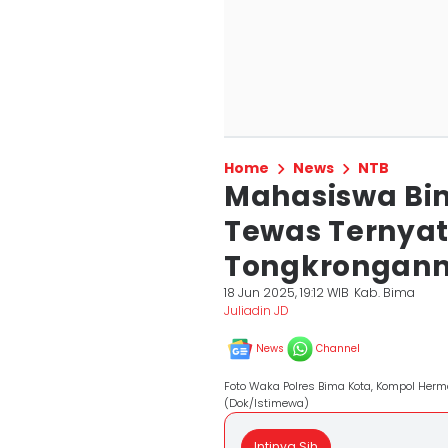
Home
News
NTB
Mahasiswa Bi
Tewas Ternya
Tongkrongan
18 Jun 2025, 19:12 WIB
Kab. Bima
Juliadin JD
News
Channel
Foto Waka Polres Bima Kota, Kompol He
(Dok/Istimewa)
Intinya Sih