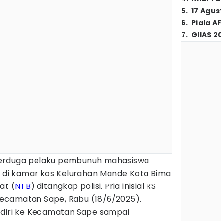
5
.
17 Agus
6
.
Piala A
7
.
GIIAS 2
erduga pelaku pembunuh mahasiswa
0) di kamar kos Kelurahan Mande Kota Bima
at (
NTB
) ditangkap polisi. Pria inisial RS
h Kecamatan Sape, Rabu (18/6/2025).
 diri ke Kecamatan Sape sampai