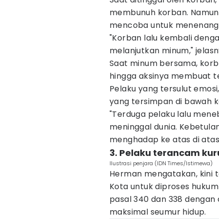
membunuh korban. Namun, ke
mencoba untuk menenang
"Korban lalu kembali den
melanjutkan minum," jelasn
Saat minum bersama, korb
hingga aksinya membuat te
Pelaku yang tersulut emo
yang tersimpan di bawah k
"Terduga pelaku lalu mene
meninggal dunia. Kebetulan
menghadap ke atas di atas 
3. Pelaku terancam ku
Ilustrasi penjara (IDN Times/Istimewa)
Herman mengatakan, kini t
Kota untuk diproses hukum l
pasal 340 dan 338 dengan
maksimal seumur hidup.