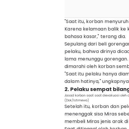
"Saat itu, korban menyuruh
Karena kelamaan balik ke
bahasa kasar," terang dia.
Sepulang dari beli goreng
pelaku, bahwa dirinya dicac
lama menunggu gorengan. P
dimarahi oleh korban semb
"Saat itu pelaku hanya d
dalam hatinya," ungkapnya
2. Pelaku sempat bilan
Jasad korban saat saat dievakuasi oleh 
(Dok/Istimewa)
Setelah itu, korban dan pe
menenggak sisa Miras sebel
membeli Miras jenis arak di
Saat ditinggal oleh korban