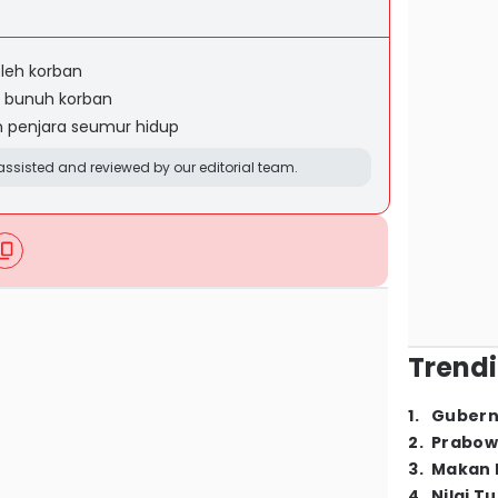
oleh korban
n bunuh korban
 penjara seumur hidup
ssisted and reviewed by our editorial team.
Trendi
1
.
Gubern
2
.
Prabow
3
.
Makan B
4
.
Nilai T