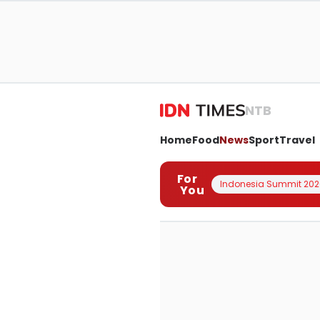
NTB
Home
Food
News
Sport
Travel
For
Indonesia Summit 202
You