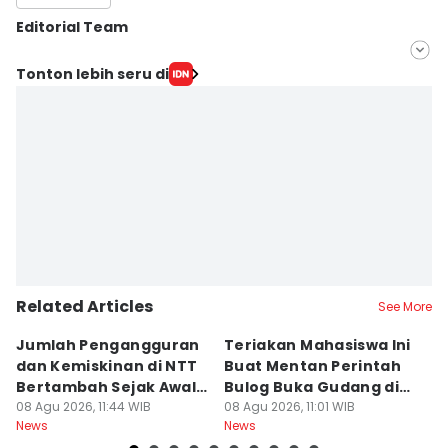
Editorial Team
Editor
Tonton lebih seru di
Linggauni -
Editor
Muhammad Nasir
Related Articles
See More
Jumlah Pengangguran
Teriakan Mahasiswa Ini
K
dan Kemiskinan di NTT
Buat Mentan Perintah
R
Bertambah Sejak Awal
Bulog Buka Gudang di
H
2026
08 Agu 2026, 11:44 WIB
Alor
08 Agu 2026, 11:01 WIB
T
08
News
News
Ne