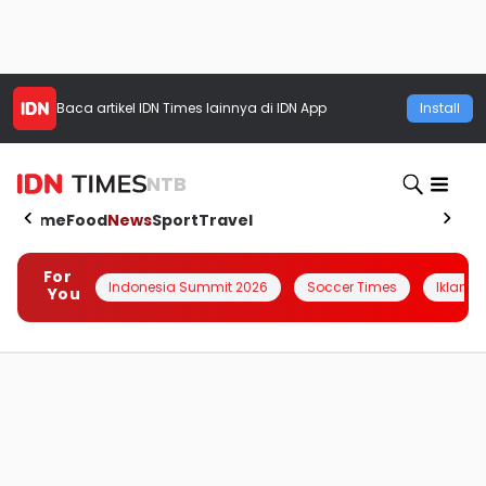
Baca artikel
IDN Times
lainnya di IDN App
Install
NTB
Home
Food
News
Sport
Travel
For
Indonesia Summit 2026
Soccer Times
Iklanin 
You