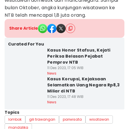
wisatawan domestik dan mancanegara. Sampai
bulan Oktober, angka kunjungan wisatawan ke
NTB telah mencapai 1,8 juta orang.
Share Article
Curated For You
Kasus Honor Stafsus, Kejati
Periksa Belasan Pejabat
Pemprov NTB
11 Des 2023, 17:05 WIB
News
Kasus Korupsi, Kejaksaan
Selamatkan Uang Negara Rp8,3
Miliar di NTB
11 Des 2023, 17:48 WIB
News
Topics
lombok
gili trawangan
pariwisata
wisatawan
mandalika