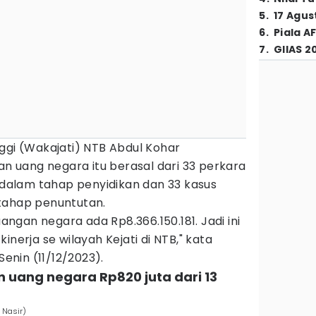
5
.
17 Agus
6
.
Piala A
7
.
GIIAS 2
ggi (Wakajati) NTB Abdul Kohar
uang negara itu berasal dari 33 perkara
i dalam tahap penyidikan dan 33 kasus
tahap penuntutan.
gan negara ada Rp8.366.150.181. Jadi ini
inerja se wilayah Kejati di NTB," kata
Senin (11/12/2023).
n uang negara Rp820 juta dari 13
 Nasir)