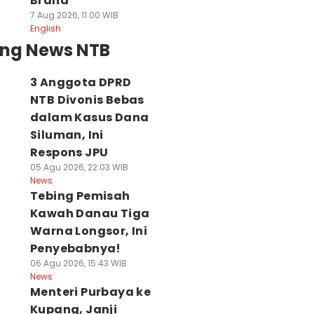
Brand
7 Aug 2026, 11:00 WIB
English
ing News NTB
3 Anggota DPRD
NTB Divonis Bebas
dalam Kasus Dana
Siluman, Ini
Respons JPU
05 Agu 2026, 22:03 WIB
News
Tebing Pemisah
Kawah Danau Tiga
Warna Longsor, Ini
Penyebabnya!
06 Agu 2026, 15:43 WIB
News
Menteri Purbaya ke
Kupang, Janji