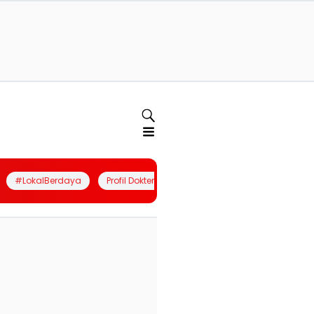
#LokalBerdaya
Profil Dokter
Quiz
Join Community