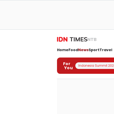
NTB
Home
Food
News
Sport
Travel
For
Indonesia Summit 202
You