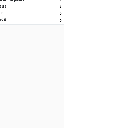
tus
FF
026