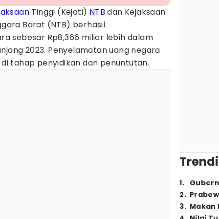
jaksaan
Tinggi (Kejati)
NTB
dan Kejaksaan
ggara Barat (NTB) berhasil
 sebesar Rp8,366 miliar lebih dalam
njang 2023. Penyelamatan uang negara
t di tahap penyidikan dan penuntutan.
Trendi
1
.
Gubern
2
.
Prabow
3
.
Makan B
4
.
Nilai T