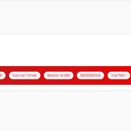
6
Soccer Times
Iklanin di IDN
INSIDENESIA
Yuk Pilih !