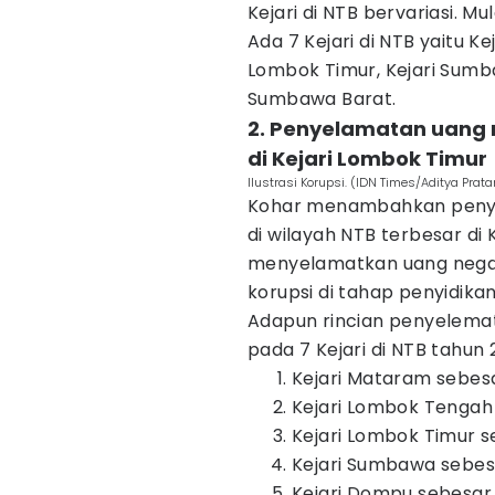
Kejari di NTB bervariasi. Mul
Ada 7 Kejari di NTB yaitu K
Lombok Timur, Kejari Sumba
Sumbawa Barat.
2. Penyelamatan uang n
di Kejari Lombok Timur
Ilustrasi Korupsi. (IDN Times/Aditya Prat
Kohar menambahkan penyel
di wilayah NTB terbesar di
menyelamatkan uang negara
korupsi di tahap penyidika
Adapun rincian penyelemat
pada 7 Kejari di NTB tahun 
Kejari Mataram sebesa
Kejari Lombok Tengah
Kejari Lombok Timur se
Kejari Sumbawa sebes
Kejari Dompu sebesar 