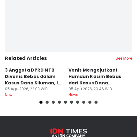
Editor
Muhammad Nasir
Related Articles
See More
3 Anggota DPRD NTB
Vonis Mengejutkan!
A
Divonis Bebas dalam
Hamdan Kasim Bebas
di
Kasus Dana Siluman, Ini
dari Kasus Dana
D
Respons JPU
05 Agu 2026, 22:03 WIB
Siluman DPRD NTB
05 Agu 2026, 20:46 WIB
K
05
News
News
Ne