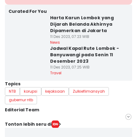
Curated For You
Harta Karun Lombok yang
Dijarah Belanda Akhirnya
Dipamerkan di Jakarta
11 Des 2023, 07:23 WIB
News
Jadwal Kapal Rute Lombok -
Banyuwangi pada Senin 11
Desember 2023
11 Des 2023, 07:25 WIB
Travel
Topics
NTB
korupsi
kejaksaan
Zulkieflimansyah
gubernur ntb
Editorial Team
Editor
Tonton lebih seru di
Linggauni -