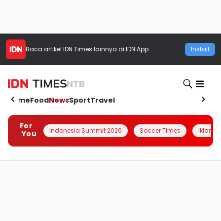
Baca artikel
IDN Times
lainnya di IDN App
Install
NTB
Home
Food
News
Sport
Travel
For
Indonesia Summit 2026
Soccer Times
Iklanin 
You