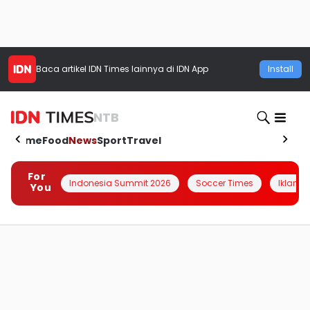
Baca artikel
IDN Times
lainnya di IDN App
Install
NTB
Home
Food
News
Sport
Travel
For
Indonesia Summit 2026
Soccer Times
Iklanin 
You